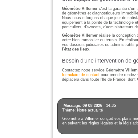
Géomètre Villemer
c'est la garantie d'un
de géomètres et diagnostiqueurs immobilier
Nous nous efforçons chaque jour de satisfai
équipement à la pointe de la technologie e
particuliers, d'avocats, d'administrateurs 
Géomètre Villemer
réalise la conception o
votre bien immobilier ou terrain. En réali
vos dossiers judiciaires ou administratifs 
l'état des lieux.
Besoin d'une intervention de 
Contactez notre service
Géomètre Villem
formulaire de contact
pour prendre rendez-
déplacera dans toute l'Ile de France, dont
Message: 09-08-2026 - 14:35
Thème: Notre actualité
Géomètre à Villemer conçoit vos plans néc
en suivant les règles légales et la législat