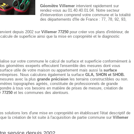
Géomètre Villemer
intervient rapidement sur
rendez-vous au 01.40.40.01.04. Notre secteur
d'intervention comprend votre commune et la totalité
des départements d'Ile de France : 77, 78, 92, 93,
tervient depuis 2002 sur
Villemer 77250
pour créer vos plans d'intérieur, de
alcule de superficie ainsi que la mise en copropriété et le diagnostic
éalise sur votre commune le calcul de surface et superficie conformément à
Nos géomètres exeperts effecutent l'ensemble des mesures dont vous
 surface utile de votre maison ou appartement mais aussi la
surface
ntreprises. Nous calculons également la surface
GLA, SHON et SHOB.
mesures avec la plus
grande précision
les terrains constructibles ou non.
mètres topographes agréés, constituée de professionnels de grande
pondre à tous vos besoins en matière de prises de mesure, création de
r 77250
et les communes des alentours.
 solutions lors d'une mise en copropriété en établissant l'état descriptif de
i que la création de lot suite à l'acquisition de partie commune sur
Villemer
re service depuis 2002