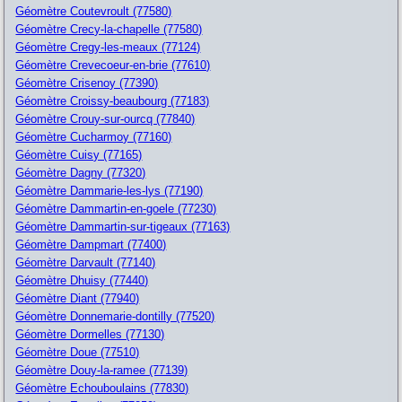
Géomètre Coutevroult (77580)
Géomètre Crecy-la-chapelle (77580)
Géomètre Cregy-les-meaux (77124)
Géomètre Crevecoeur-en-brie (77610)
Géomètre Crisenoy (77390)
Géomètre Croissy-beaubourg (77183)
Géomètre Crouy-sur-ourcq (77840)
Géomètre Cucharmoy (77160)
Géomètre Cuisy (77165)
Géomètre Dagny (77320)
Géomètre Dammarie-les-lys (77190)
Géomètre Dammartin-en-goele (77230)
Géomètre Dammartin-sur-tigeaux (77163)
Géomètre Dampmart (77400)
Géomètre Darvault (77140)
Géomètre Dhuisy (77440)
Géomètre Diant (77940)
Géomètre Donnemarie-dontilly (77520)
Géomètre Dormelles (77130)
Géomètre Doue (77510)
Géomètre Douy-la-ramee (77139)
Géomètre Echouboulains (77830)