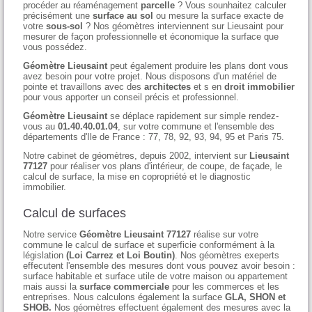
procéder au réaménagement
parcelle
? Vous sounhaitez calculer
précisément une
surface au sol
ou mesure la surface exacte de
votre
sous-sol
? Nos géomètres interviennent sur Lieusaint pour
mesurer de façon professionnelle et économique la surface que
vous possédez.
Géomètre Lieusaint
peut également produire les plans dont vous
avez besoin pour votre projet. Nous disposons d'un matériel de
pointe et travaillons avec des
architectes
et s en
droit immobilier
pour vous apporter un conseil précis et professionnel.
Géomètre Lieusaint
se déplace rapidement sur simple rendez-
vous au
01.40.40.01.04
, sur votre commune et l'ensemble des
départements d'Ile de France : 77, 78, 92, 93, 94, 95 et Paris 75.
Notre cabinet de géomètres, depuis 2002, intervient sur
Lieusaint
77127
pour réaliser vos plans d'intérieur, de coupe, de façade, le
calcul de surface, la mise en copropriété et le diagnostic
immobilier.
Calcul de surfaces
Notre service
Géomètre Lieusaint 77127
réalise sur votre
commune le calcul de surface et superficie conformément à la
législation
(Loi Carrez et Loi Boutin)
. Nos géomètres exeperts
effecutent l'ensemble des mesures dont vous pouvez avoir besoin :
surface habitable et surface utile de votre maison ou appartement
mais aussi la
surface commerciale
pour les commerces et les
entreprises. Nous calculons également la surface
GLA, SHON et
SHOB.
Nos géomètres effectuent également des mesures avec la