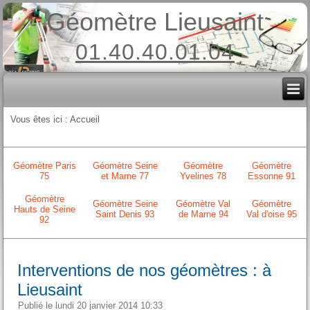
Géomètre Lieusaint
01.40.40.01.04
Vous êtes ici :
Accueil
Géomètre Paris
Géomètre Seine
Géomètre
Géomètre
75
et Marne 77
Yvelines 78
Essonne 91
Géomètre
Géomètre Seine
Géomètre Val
Géomètre
Hauts de Seine
Saint Denis 93
de Marne 94
Val d'oise 95
92
Interventions de nos géomètres : à
Lieusaint
Publié le lundi 20 janvier 2014 10:33