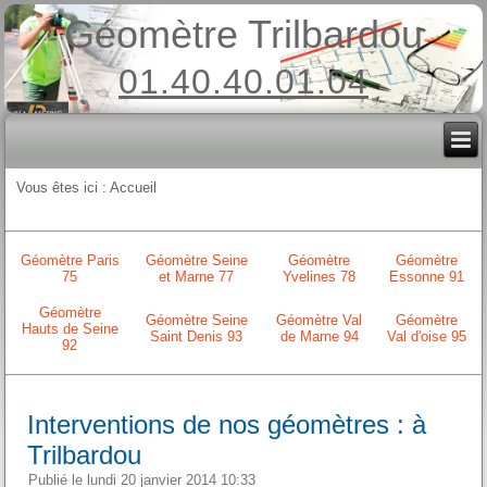
Géomètre Trilbardou
01.40.40.01.04
Vous êtes ici :
Accueil
Géomètre Paris
Géomètre Seine
Géomètre
Géomètre
75
et Marne 77
Yvelines 78
Essonne 91
Géomètre
Géomètre Seine
Géomètre Val
Géomètre
Hauts de Seine
Saint Denis 93
de Marne 94
Val d'oise 95
92
Interventions de nos géomètres : à
Trilbardou
Publié le lundi 20 janvier 2014 10:33