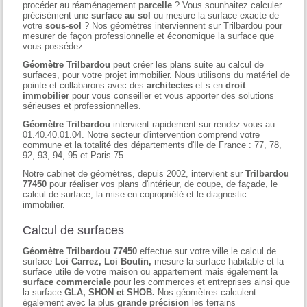
procéder au réaménagement
parcelle
? Vous sounhaitez calculer
précisément une
surface au sol
ou mesure la surface exacte de
votre
sous-sol
? Nos géomètres interviennent sur Trilbardou pour
mesurer de façon professionnelle et économique la surface que
vous possédez.
Géomètre Trilbardou
peut créer les plans suite au calcul de
surfaces, pour votre projet immobilier. Nous utilisons du matériel de
pointe et collabarons avec des
architectes
et s en
droit
immobilier
pour vous conseiller et vous apporter des solutions
sérieuses et professionnelles.
Géomètre Trilbardou
intervient rapidement sur rendez-vous au
01.40.40.01.04. Notre secteur d'intervention comprend votre
commune et la totalité des départements d'Ile de France : 77, 78,
92, 93, 94, 95 et Paris 75.
Notre cabinet de géomètres, depuis 2002, intervient sur
Trilbardou
77450
pour réaliser vos plans d'intérieur, de coupe, de façade, le
calcul de surface, la mise en copropriété et le diagnostic
immobilier.
Calcul de surfaces
Géomètre Trilbardou 77450
effectue sur votre ville le calcul de
surface
Loi Carrez, Loi Boutin,
mesure la surface habitable et la
surface utile de votre maison ou appartement mais également la
surface commerciale
pour les commerces et entreprises ainsi que
la surface
GLA, SHON et SHOB.
Nos géomètres calculent
également avec la plus
grande précision
les terrains