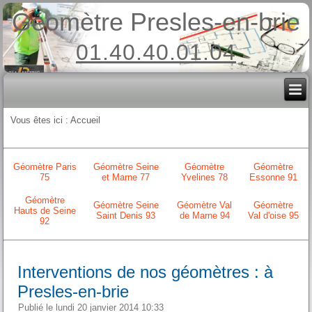
Géomètre Presles-en-brie
01.40.40.01.04
Vous êtes ici :
Accueil
Géomètre Paris
Géomètre Seine
Géomètre
Géomètre
75
et Marne 77
Yvelines 78
Essonne 91
Géomètre
Géomètre Seine
Géomètre Val
Géomètre
Hauts de Seine
Saint Denis 93
de Marne 94
Val d'oise 95
92
Interventions de nos géomètres : à
Presles-en-brie
Publié le lundi 20 janvier 2014 10:33