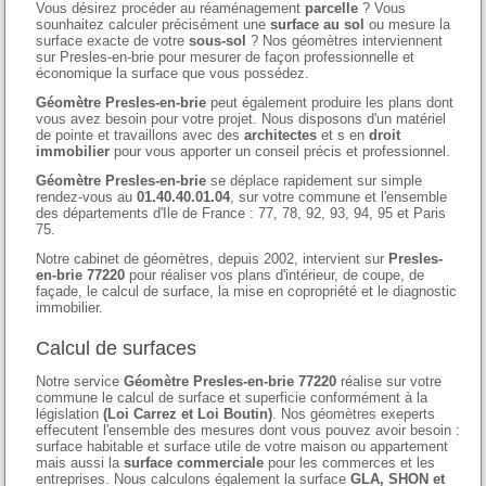
Vous désirez procéder au réaménagement
parcelle
? Vous
sounhaitez calculer précisément une
surface au sol
ou mesure la
surface exacte de votre
sous-sol
? Nos géomètres interviennent
sur Presles-en-brie pour mesurer de façon professionnelle et
économique la surface que vous possédez.
Géomètre Presles-en-brie
peut également produire les plans dont
vous avez besoin pour votre projet. Nous disposons d'un matériel
de pointe et travaillons avec des
architectes
et s en
droit
immobilier
pour vous apporter un conseil précis et professionnel.
Géomètre Presles-en-brie
se déplace rapidement sur simple
rendez-vous au
01.40.40.01.04
, sur votre commune et l'ensemble
des départements d'Ile de France : 77, 78, 92, 93, 94, 95 et Paris
75.
Notre cabinet de géomètres, depuis 2002, intervient sur
Presles-
en-brie 77220
pour réaliser vos plans d'intérieur, de coupe, de
façade, le calcul de surface, la mise en copropriété et le diagnostic
immobilier.
Calcul de surfaces
Notre service
Géomètre Presles-en-brie 77220
réalise sur votre
commune le calcul de surface et superficie conformément à la
législation
(Loi Carrez et Loi Boutin)
. Nos géomètres exeperts
effecutent l'ensemble des mesures dont vous pouvez avoir besoin :
surface habitable et surface utile de votre maison ou appartement
mais aussi la
surface commerciale
pour les commerces et les
entreprises. Nous calculons également la surface
GLA, SHON et