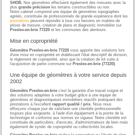
SHOB.
Nos géomètres effectuent également des mesures avec la
plus
grande précision
les terrains constructibles ou non.
Notre cabinet comprend une équipe de géomètres topographes
agréés, constituée de professionnels de grande expérience dont les
prestations
peuvent répondre à tous vos besoins en matière de
prises de mesure, création de plans et diagnostic immobilier sur
Presles-en-brie 77220
et les communes des alentours.
Mise en copropriété
Géomètre Presles-en-brie 77220
vous apporte des solutions lors
d'une mise en copropriété en établissant l'état descriptif de division,
le règlement de copropriété, ainsi que la création de lot suite à
l'acquisition de partie commune sur
Presles-en-brie (77220)
.
Une équipe de géomètres à votre service depuis
2002
Géomètre Presles-en-brie
c'est la garantie d'un travail soigné et
des solutions adaptées à votre budget grâce à une équipe de
géomètres et diagnostiqueurs immobiliers réactifs pratiquant des
prestations à l'excellent
rapport qualité / prix.
Nous nous
efforçons chaque jour de satisfaire une clientèle professionnelle
toujours plus exigeante, à l'aide d'un équipement à la pointe de la
technologie et conforme aux normes en vigueur. Notre clientèle est
constituée de particuliers, d'avocats, d'administrateurs de bien mais
également de syndic de copropriété ou collectivités locales.
Géomètre Presles-en-brie
réalise la conception ou l'étude de plan