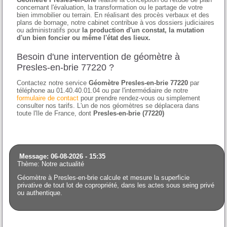
concernant l'évaluation, la transformation ou le partage de votre
bien immobilier ou terrain. En réalisant des procès verbaux et des
plans de bornage, notre cabinet contribue à vos dossiers judiciaires
ou administratifs pour
la production d'un constat, la mutation
d'un bien foncier ou même l'état des lieux.
Besoin d'une intervention de géomètre à
Presles-en-brie 77220 ?
Contactez notre service
Géomètre Presles-en-brie 77220
par
téléphone au 01.40.40.01.04 ou par l'intermédiaire de notre
formulaire de contact
pour prendre rendez-vous ou simplement
consulter nos tarifs. L'un de nos géomètres se déplacera dans
toute l'Ile de France, dont
Presles-en-brie (77220)
Message: 06-08-2026 - 15:35
Thème: Notre actualité
Géomètre à Presles-en-brie calcule et mesure la superficie
privative de tout lot de copropriété, dans les actes sous seing privé
ou authentique.