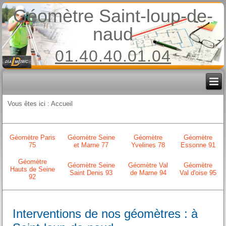
Géomètre Saint-loup-de-
naud
01.40.40.01.04
Vous êtes ici :
Accueil
Géomètre Paris
Géomètre Seine
Géomètre
Géomètre
75
et Marne 77
Yvelines 78
Essonne 91
Géomètre
Géomètre Seine
Géomètre Val
Géomètre
Hauts de Seine
Saint Denis 93
de Marne 94
Val d'oise 95
92
Interventions de nos géomètres : à