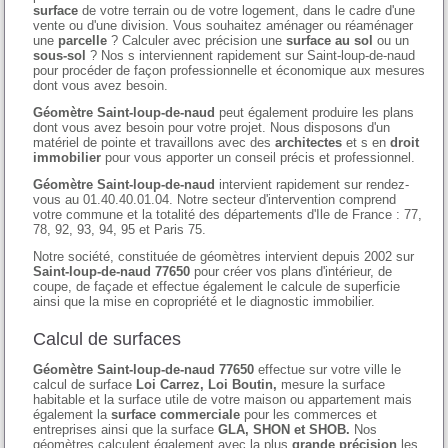
surface
de votre terrain ou de votre logement, dans le cadre d'une
vente ou d'une division. Vous souhaitez aménager ou réaménager
une
parcelle
? Calculer avec précision une
surface au sol
ou un
sous-sol
? Nos s interviennent rapidement sur Saint-loup-de-naud
pour procéder de façon professionnelle et économique aux mesures
dont vous avez besoin.
Géomètre Saint-loup-de-naud
peut également produire les plans
dont vous avez besoin pour votre projet. Nous disposons d'un
matériel de pointe et travaillons avec des
architectes
et s en
droit
immobilier
pour vous apporter un conseil précis et professionnel.
Géomètre Saint-loup-de-naud
intervient rapidement sur rendez-
vous au 01.40.40.01.04. Notre secteur d'intervention comprend
votre commune et la totalité des départements d'Ile de France : 77,
78, 92, 93, 94, 95 et Paris 75.
Notre société, constituée de géomètres intervient depuis 2002 sur
Saint-loup-de-naud 77650
pour créer vos plans d'intérieur, de
coupe, de façade et effectue également le calcule de superficie
ainsi que la mise en copropriété et le diagnostic immobilier.
Calcul de surfaces
Géomètre Saint-loup-de-naud 77650
effectue sur votre ville le
calcul de surface
Loi Carrez, Loi Boutin,
mesure la surface
habitable et la surface utile de votre maison ou appartement mais
également la
surface commerciale
pour les commerces et
entreprises ainsi que la surface
GLA, SHON et SHOB.
Nos
géomètres calculent également avec la plus
grande précision
les