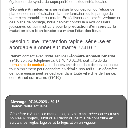
également de syndic de copropriété ou collectivités locales.
Géomètre Annet-sur-marne
réalise la conception ou l'étude de
plan concernant l'évaluation, la transformation ou le partage de
votre bien immobilier ou terrain. En réalisant des procès verbaux et
des plans de bornage, notre cabinet contribue à vos dossiers
judiciaires ou administratifs pour
la production d'un constat, la
mutation d'un bien foncier ou même l'état des lieux.
Besoin d'une intervention rapide, sérieuse et
abordable à Annet-sur-marne 77410 ?
Prenez contact avec notre service
Géomètre Annet-sur-marne
77410
soit par téléphone au 01.40.40.01.04, soit à l'aide du
formulaire de contact
afin de convenir d'une date d'intervention ou
tout simplement pour connaitre en détails nos tarifs. Un géomètre
de notre équipe peut se déplacer dans toute ville d'Ile de France,
dont
Annet-sur-marne (77410)
Message: 07-08-2026 - 20:13
Thème: Notre actualité
Géomètre à Annet-sur-marne conçoit vos plans nécessaires à vos
nouveaux projets, ainsi qu'au dépot du permis de construire en
suivant les règles légales et la législation en vigueur