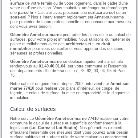
surface
de votre terrain ou de votre logement, dans le cadre d'une
vente ou d'une division. Vous souhaitez aménager ou réaménager
une
parcelle
? Calculer avec précision une
surface au sol
ou un
sous-sol
? Nos s interviennent rapidement sur Annet-sur-marne
pour procéder de façon professionnelle et économique aux mesures
dont vous avez besoin.
Géomètre Annet-sur-marne
peut créer les plans suite au calcul de
surfaces, pour votre projet immobilier. Nous utilisons du matériel de
pointe et collabarons avec des
architectes
et s en
droit
immobilier
pour vous conseiller et vous apporter des solutions
sérieuses et professionnelles.
Géomètre Annet-sur-marne
se déplace rapidement sur simple
rendez-vous au
01.40.40.01.04
, sur votre commune et l'ensemble
des départements d'Ile de France : 77, 78, 92, 93, 94, 95 et Paris
75.
Notre cabinet de géomètres, depuis 2002, intervient sur
Annet-sur-
marne 77410
pour réaliser vos plans d'intérieur, de coupe, de
façade, le calcul de surface, la mise en copropriété et le diagnostic
immobilier.
Calcul de surfaces
Notre service
Géomètre Annet-sur-marne 77410
réalise sur votre
commune le calcul de surface et superficie conformément à la
législation
(Loi Carrez et Loi Boutin)
. Nos géomètres exeperts
effecutent l'ensemble des mesures dont vous pouvez avoir besoin :
surface habitable et surface utile de votre maison ou appartement