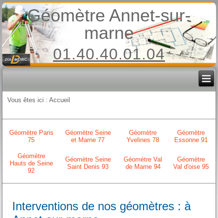
Géomètre Annet-sur-
marne
01.40.40.01.04
Vous êtes ici :
Accueil
Géomètre Paris
Géomètre Seine
Géomètre
Géomètre
75
et Marne 77
Yvelines 78
Essonne 91
Géomètre
Géomètre Seine
Géomètre Val
Géomètre
Hauts de Seine
Saint Denis 93
de Marne 94
Val d'oise 95
92
Interventions de nos géomètres : à