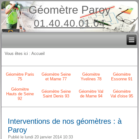
Géomètre Paroy
01.40.40.01.04
Vous êtes ici :
Accueil
Géomètre Paris
Géomètre Seine
Géomètre
Géomètre
75
et Marne 77
Yvelines 78
Essonne 91
Géomètre
Géomètre Seine
Géomètre Val
Géomètre
Hauts de Seine
Saint Denis 93
de Marne 94
Val d'oise 95
92
Interventions de nos géomètres : à
Paroy
Publié le lundi 20 janvier 2014 10:33