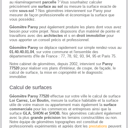
au réaménagement
parcelle
? Vous sounhaitez calculer
précisément une
surface au sol
ou mesure la surface exacte de
votre
sous-sol
? Nos géomètres interviennent sur Paroy pour
mesurer de façon professionnelle et économique la surface que
vous possédez.
Géomètre Paroy
peut également produire les plans dont vous avez
besoin pour votre projet. Nous disposons d'un matériel de pointe et
travaillons avec des
architectes
et s en
droit immobilier
pour
vous apporter un conseil précis et professionnel.
Géomètre Paroy
se déplace rapidement sur simple rendez-vous au
01.40.40.01.04
, sur votre commune et l'ensemble des
départements d'Ile de France : 77, 78, 92, 93, 94, 95 et Paris 75.
Notre cabinet de géomètres, depuis 2002, intervient sur
Paroy
77520
pour réaliser vos plans d'intérieur, de coupe, de façade, le
calcul de surface, la mise en copropriété et le diagnostic
immobilier.
Calcul de surfaces
Géomètre Paroy 77520
effectue sur votre ville le calcul de surface
Loi Carrez, Loi Boutin,
mesure la surface habitable et la surface
utile de votre maison ou appartement mais également la
surface
commerciale
pour les commerces et entreprises ainsi que la
surface
GLA, SHON et SHOB.
Nos géomètres calculent également
avec la plus
grande précision
les terrains constructibles ou non.
Notre équipe de géomètres topographes est constitué de
professionnels expérimentés et agréés dont les
prestations
peuvent