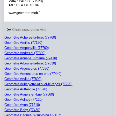
Ville :
PAROY
(
77520
)
Tel :
01.40.40.01.04
www.geometre.mobi/
Choisissez votre ville
Géomètre Acheres-la-foret (77760)
Géomètre Amillis (77120)
Géomètre Amponville (77760)
Géomètre Andrezel (77390)
Géomètre Annet-sur-marne (77410)
Géomètre Arbonne-la-foret (77630)
Géomètre Argentieres (77390)
Géomètre Armentieres-en-brie (77440)
Géomètre Arville (77890)
Géomètre Aubepierre-ozouer-le-repos (77720)
Géomètre Aufferville (77570)
Géomètre Augers-en-brie (77560)
Géomètre Aulnoy (77120)
Géomètre Avon (77210)
Géomètre Baby (77480)
Géomètre Bagneaux-sur-loing (77167)