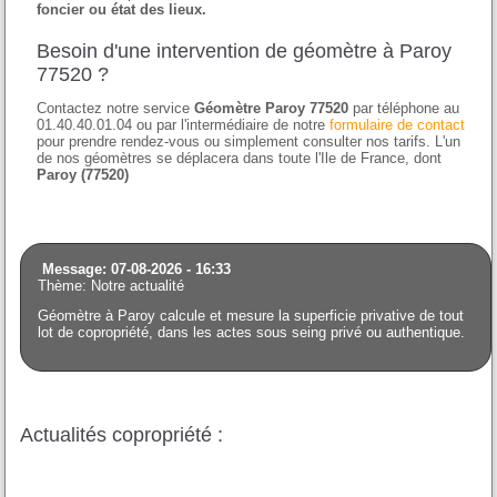
foncier ou état des lieux.
Besoin d'une intervention de géomètre à Paroy
77520 ?
Contactez notre service
Géomètre Paroy 77520
par téléphone au
01.40.40.01.04 ou par l'intermédiaire de notre
formulaire de contact
pour prendre rendez-vous ou simplement consulter nos tarifs. L'un
de nos géomètres se déplacera dans toute l'Ile de France, dont
Paroy (77520)
Message: 07-08-2026 - 16:33
Thème: Notre actualité
Géomètre à Paroy calcule et mesure la superficie privative de tout
lot de copropriété, dans les actes sous seing privé ou authentique.
Actualités copropriété :