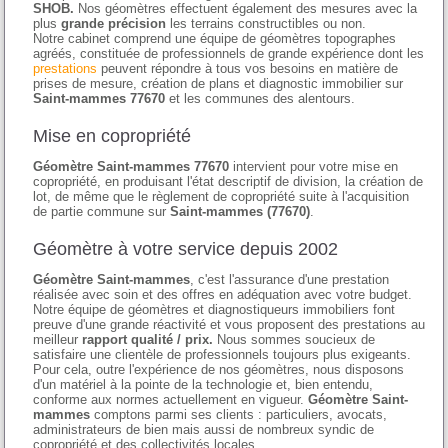
SHOB.
Nos géomètres effectuent également des mesures avec la
plus
grande précision
les terrains constructibles ou non.
Notre cabinet comprend une équipe de géomètres topographes
agréés, constituée de professionnels de grande expérience dont les
prestations
peuvent répondre à tous vos besoins en matière de
prises de mesure, création de plans et diagnostic immobilier sur
Saint-mammes 77670
et les communes des alentours.
Mise en copropriété
Géomètre Saint-mammes 77670
intervient pour votre mise en
copropriété, en produisant l'état descriptif de division, la création de
lot, de même que le règlement de copropriété suite à l'acquisition
de partie commune sur
Saint-mammes (77670)
.
Géomètre à votre service depuis 2002
Géomètre Saint-mammes
, c'est l'assurance d'une prestation
réalisée avec soin et des offres en adéquation avec votre budget.
Notre équipe de géomètres et diagnostiqueurs immobiliers font
preuve d'une grande réactivité et vous proposent des prestations au
meilleur
rapport qualité / prix.
Nous sommes soucieux de
satisfaire une clientèle de professionnels toujours plus exigeants.
Pour cela, outre l'expérience de nos géomètres, nous disposons
d'un matériel à la pointe de la technologie et, bien entendu,
conforme aux normes actuellement en vigueur.
Géomètre Saint-
mammes
comptons parmi ses clients : particuliers, avocats,
administrateurs de bien mais aussi de nombreux syndic de
copropriété et des collectivités locales.