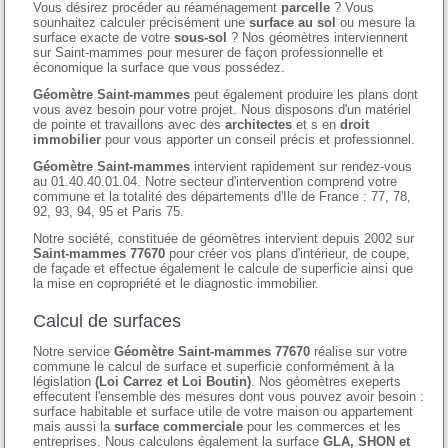
Vous désirez procéder au réaménagement
parcelle
? Vous
sounhaitez calculer précisément une
surface au sol
ou mesure la
surface exacte de votre
sous-sol
? Nos géomètres interviennent
sur Saint-mammes pour mesurer de façon professionnelle et
économique la surface que vous possédez.
Géomètre Saint-mammes
peut également produire les plans dont
vous avez besoin pour votre projet. Nous disposons d'un matériel
de pointe et travaillons avec des
architectes
et s en
droit
immobilier
pour vous apporter un conseil précis et professionnel.
Géomètre Saint-mammes
intervient rapidement sur rendez-vous
au 01.40.40.01.04. Notre secteur d'intervention comprend votre
commune et la totalité des départements d'Ile de France : 77, 78,
92, 93, 94, 95 et Paris 75.
Notre société, constituée de géomètres intervient depuis 2002 sur
Saint-mammes 77670
pour créer vos plans d'intérieur, de coupe,
de façade et effectue également le calcule de superficie ainsi que
la mise en copropriété et le diagnostic immobilier.
Calcul de surfaces
Notre service
Géomètre Saint-mammes 77670
réalise sur votre
commune le calcul de surface et superficie conformément à la
législation
(Loi Carrez et Loi Boutin)
. Nos géomètres exeperts
effecutent l'ensemble des mesures dont vous pouvez avoir besoin :
surface habitable et surface utile de votre maison ou appartement
mais aussi la
surface commerciale
pour les commerces et les
entreprises. Nous calculons également la surface
GLA, SHON et