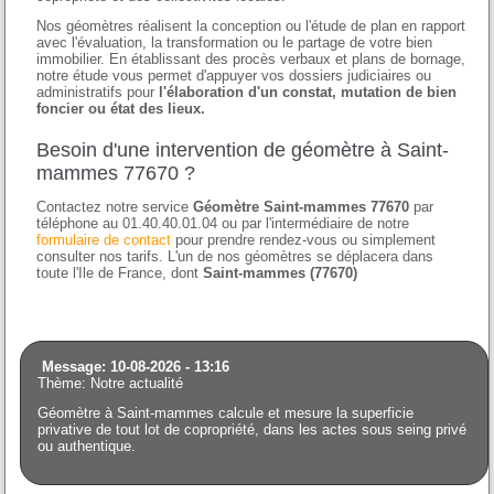
Nos géomètres réalisent la conception ou l'étude de plan en rapport
avec l'évaluation, la transformation ou le partage de votre bien
immobilier. En établissant des procès verbaux et plans de bornage,
notre étude vous permet d'appuyer vos dossiers judiciaires ou
administratifs pour
l'élaboration d'un constat, mutation de bien
foncier ou état des lieux.
Besoin d'une intervention de géomètre à Saint-
mammes 77670 ?
Contactez notre service
Géomètre Saint-mammes 77670
par
téléphone au 01.40.40.01.04 ou par l'intermédiaire de notre
formulaire de contact
pour prendre rendez-vous ou simplement
consulter nos tarifs. L'un de nos géomètres se déplacera dans
toute l'Ile de France, dont
Saint-mammes (77670)
Message: 10-08-2026 - 13:16
Thème: Notre actualité
Géomètre à Saint-mammes calcule et mesure la superficie
privative de tout lot de copropriété, dans les actes sous seing privé
ou authentique.