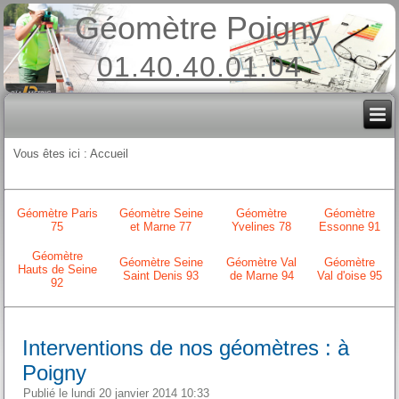
Géomètre Poigny
01.40.40.01.04
Vous êtes ici :
Accueil
Géomètre Paris
Géomètre Seine
Géomètre
Géomètre
75
et Marne 77
Yvelines 78
Essonne 91
Géomètre
Géomètre Seine
Géomètre Val
Géomètre
Hauts de Seine
Saint Denis 93
de Marne 94
Val d'oise 95
92
Interventions de nos géomètres : à
Poigny
Publié le lundi 20 janvier 2014 10:33