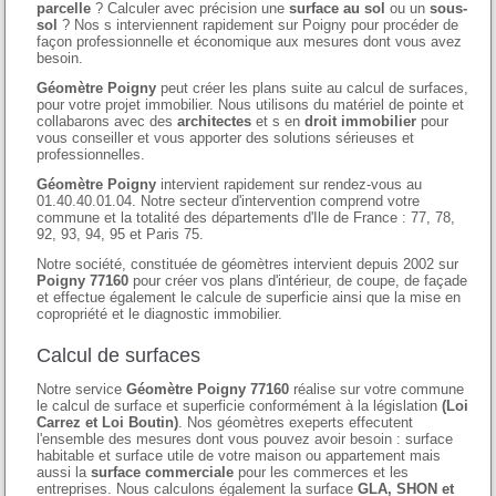
parcelle
? Calculer avec précision une
surface au sol
ou un
sous-
sol
? Nos s interviennent rapidement sur Poigny pour procéder de
façon professionnelle et économique aux mesures dont vous avez
besoin.
Géomètre Poigny
peut créer les plans suite au calcul de surfaces,
pour votre projet immobilier. Nous utilisons du matériel de pointe et
collabarons avec des
architectes
et s en
droit immobilier
pour
vous conseiller et vous apporter des solutions sérieuses et
professionnelles.
Géomètre Poigny
intervient rapidement sur rendez-vous au
01.40.40.01.04. Notre secteur d'intervention comprend votre
commune et la totalité des départements d'Ile de France : 77, 78,
92, 93, 94, 95 et Paris 75.
Notre société, constituée de géomètres intervient depuis 2002 sur
Poigny 77160
pour créer vos plans d'intérieur, de coupe, de façade
et effectue également le calcule de superficie ainsi que la mise en
copropriété et le diagnostic immobilier.
Calcul de surfaces
Notre service
Géomètre Poigny 77160
réalise sur votre commune
le calcul de surface et superficie conformément à la législation
(Loi
Carrez et Loi Boutin)
. Nos géomètres exeperts effecutent
l'ensemble des mesures dont vous pouvez avoir besoin : surface
habitable et surface utile de votre maison ou appartement mais
aussi la
surface commerciale
pour les commerces et les
entreprises. Nous calculons également la surface
GLA, SHON et