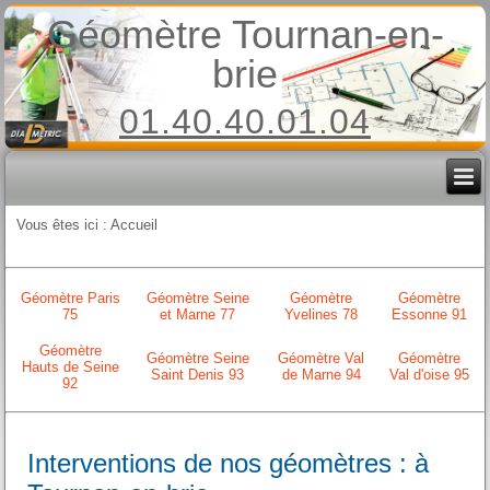
Géomètre Tournan-en-
brie
01.40.40.01.04
Vous êtes ici :
Accueil
Géomètre Paris
Géomètre Seine
Géomètre
Géomètre
75
et Marne 77
Yvelines 78
Essonne 91
Géomètre
Géomètre Seine
Géomètre Val
Géomètre
Hauts de Seine
Saint Denis 93
de Marne 94
Val d'oise 95
92
Interventions de nos géomètres : à