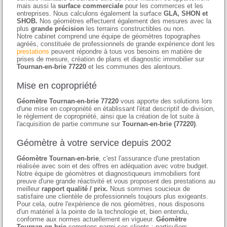
mais aussi la
surface commerciale
pour les commerces et les
entreprises. Nous calculons également la surface
GLA, SHON et
SHOB.
Nos géomètres effectuent également des mesures avec la
plus
grande précision
les terrains constructibles ou non.
Notre cabinet comprend une équipe de géomètres topographes
agréés, constituée de professionnels de grande expérience dont les
prestations
peuvent répondre à tous vos besoins en matière de
prises de mesure, création de plans et diagnostic immobilier sur
Tournan-en-brie 77220
et les communes des alentours.
Mise en copropriété
Géomètre Tournan-en-brie 77220
vous apporte des solutions lors
d'une mise en copropriété en établissant l'état descriptif de division,
le règlement de copropriété, ainsi que la création de lot suite à
l'acquisition de partie commune sur
Tournan-en-brie (77220)
.
Géomètre à votre service depuis 2002
Géomètre Tournan-en-brie
, c'est l'assurance d'une prestation
réalisée avec soin et des offres en adéquation avec votre budget.
Notre équipe de géomètres et diagnostiqueurs immobiliers font
preuve d'une grande réactivité et vous proposent des prestations au
meilleur
rapport qualité / prix.
Nous sommes soucieux de
satisfaire une clientèle de professionnels toujours plus exigeants.
Pour cela, outre l'expérience de nos géomètres, nous disposons
d'un matériel à la pointe de la technologie et, bien entendu,
conforme aux normes actuellement en vigueur.
Géomètre
Tournan-en-brie
comptons parmi ses clients : particuliers,