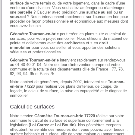
surface
de votre terrain ou de votre logement, dans le cadre d'une
vente ou d'une division. Vous souhaitez aménager ou réaménager
une
parcelle
? Calculer avec précision une
surface au sol
ou un
sous-sol
? Nos s interviennent rapidement sur Tournan-en-brie pour
procéder de façon professionnelle et économique aux mesures dont
vous avez besoin.
Géomètre Tournan-en-brie
peut créer les plans suite au calcul de
surfaces, pour votre projet immobilier. Nous utilisons du matériel de
pointe et collabarons avec des
architectes
et s en
droit
immobilier
pour vous conseiller et vous apporter des solutions
sérieuses et professionnelles.
Géomètre Tournan-en-brie
intervient rapidement sur rendez-vous
au 01.40.40.01.04. Notre secteur d'intervention comprend votre
commune et la totalité des départements d'Ile de France : 77, 78,
92, 93, 94, 95 et Paris 75.
Notre cabinet de géomètres, depuis 2002, intervient sur
Tournan-
en-brie 77220
pour réaliser vos plans d'intérieur, de coupe, de
façade, le calcul de surface, la mise en copropriété et le diagnostic
immobilier.
Calcul de surfaces
Notre service
Géomètre Tournan-en-brie 77220
réalise sur votre
commune le calcul de surface et superficie conformément à la
législation
(Loi Carrez et Loi Boutin)
. Nos géomètres exeperts
effecutent l'ensemble des mesures dont vous pouvez avoir besoin :
surface habitable et surface utile de votre maison ou appartement