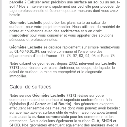
parcelle
? Calculer avec précision une
surface au sol
ou un
sous-
sol
? Nos s interviennent rapidement sur Lechelle pour procéder de
façon professionnelle et économique aux mesures dont vous avez
besoin.
Géomètre Lechelle
peut créer les plans suite au calcul de
surfaces, pour votre projet immobilier. Nous utilisons du matériel de
pointe et collabarons avec des
architectes
et s en
droit
immobilier
pour vous conseiller et vous apporter des solutions
sérieuses et professionnelles.
Géomètre Lechelle
se déplace rapidement sur simple rendez-vous
au
01.40.40.01.04
, sur votre commune et l'ensemble des
départements d'Ile de France : 77, 78, 92, 93, 94, 95 et Paris 75.
Notre cabinet de géomètres, depuis 2002, intervient sur
Lechelle
77171
pour réaliser vos plans d'intérieur, de coupe, de façade, le
calcul de surface, la mise en copropriété et le diagnostic
immobilier.
Calcul de surfaces
Notre service
Géomètre Lechelle 77171
réalise sur votre
commune le calcul de surface et superficie conformément à la
législation
(Loi Carrez et Loi Boutin)
. Nos géomètres exeperts
effecutent l'ensemble des mesures dont vous pouvez avoir besoin :
surface habitable et surface utile de votre maison ou appartement
mais aussi la
surface commerciale
pour les commerces et les
entreprises. Nous calculons également la surface
GLA, SHON et
SHOB.
Nos géomètres effectuent également des mesures avec la