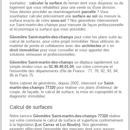
souhaitez :
calculer la surface
du terrain dont vous disposez ou du
logement que vous réhabilitez pour une vente ou d'une division.
Vous désirez procéder au réaménagement
parcelle
? Vous
sounhaitez calculer précisément une
surface au sol
ou mesure la
surface exacte de votre
sous-sol
? Nos géomètres interviennent
sur Saint-martin-des-champs pour mesurer de façon professionnelle
et économique la surface que vous possédez.
Géomètre Saint-martin-des-champs
peut créer les plans suite au
calcul de surfaces, pour votre projet immobilier. Nous utilisons du
matériel de pointe et collabarons avec des
architectes
et s en
droit immobilier
pour vous conseiller et vous apporter des
solutions sérieuses et professionnelles.
Géomètre Saint-martin-des-champs
se déplace rapidement sur
simple rendez-vous au
01.40.40.01.04
, sur votre commune et
l'ensemble des départements d'Ile de France : 77, 78, 92, 93, 94,
95 et Paris 75.
Notre cabinet de géomètres, depuis 2002, intervient sur
Saint-
martin-des-champs 77320
pour réaliser vos plans d'intérieur, de
coupe, de façade, le calcul de surface, la mise en copropriété et le
diagnostic immobilier.
Calcul de surfaces
Notre service
Géomètre Saint-martin-des-champs 77320
réalise
sur votre commune le calcul de surface et superficie conformément
à la législation
(Loi Carrez et Loi Boutin)
. Nos géomètres
exeperts effecutent l'ensemble des mesures dont vous pouvez