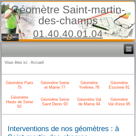
Géomètre Saint-martin-
des-champs
01.40.40.01.04
Vous êtes ici :
Accueil
Géomètre Paris
Géomètre Seine
Géomètre
Géomètre
75
et Marne 77
Yvelines 78
Essonne 91
Géomètre
Géomètre Seine
Géomètre Val
Géomètre
Hauts de Seine
Saint Denis 93
de Marne 94
Val d'oise 95
92
Interventions de nos géomètres : à