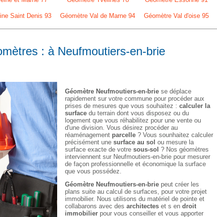
ne Saint Denis 93
Géomètre Val de Marne 94
Géomètre Val d'oise 95
omètres : à Neufmoutiers-en-brie
Géomètre Neufmoutiers-en-brie
se déplace
rapidement sur votre commune pour procéder aux
prises de mesures que vous souhaitez :
calculer la
surface
du terrain dont vous disposez ou du
logement que vous réhabilitez pour une vente ou
d'une division. Vous désirez procéder au
réaménagement
parcelle
? Vous sounhaitez calculer
précisément une
surface au sol
ou mesure la
surface exacte de votre
sous-sol
? Nos géomètres
interviennent sur Neufmoutiers-en-brie pour mesurer
de façon professionnelle et économique la surface
que vous possédez.
Géomètre Neufmoutiers-en-brie
peut créer les
plans suite au calcul de surfaces, pour votre projet
immobilier. Nous utilisons du matériel de pointe et
collabarons avec des
architectes
et s en
droit
immobilier
pour vous conseiller et vous apporter