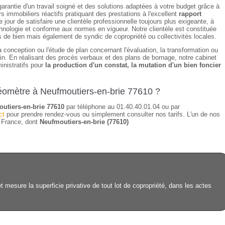
garantie d'un travail soigné et des solutions adaptées à votre budget grâce à
 immobiliers réactifs pratiquant des prestations à l'excellent
rapport
our de satisfaire une clientèle professionnelle toujours plus exigeante, à
echnologie et conforme aux normes en vigueur. Notre clientèle est constituée
rs de bien mais également de syndic de copropriété ou collectivités locales.
a conception ou l'étude de plan concernant l'évaluation, la transformation ou
rain. En réalisant des procès verbaux et des plans de bornage, notre cabinet
inistratifs pour
la production d'un constat, la mutation d'un bien foncier
géomètre à Neufmoutiers-en-brie 77610 ?
utiers-en-brie 77610
par téléphone au 01.40.40.01.04 ou par
ct
pour prendre rendez-vous ou simplement consulter nos tarifs. L'un de nos
e France, dont
Neufmoutiers-en-brie (77610)
 mesure la superficie privative de tout lot de copropriété, dans les actes