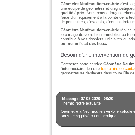
Géomètre Neufmoutiers-en-brie
c'est la 
une équipe de géomètres et diagnostiqueurs
qualité / prix.
Nous nous efforçons chaque j
l'aide d'un équipement à la pointe de la t
de particuliers, d'avocats, d'administrateu
Géomètre Neufmoutiers-en-brie
réalise l
le partage de votre bien immobilier ou ter
contribue à vos dossiers judiciaires ou adm
ou même l'état des lieux.
Besoin d'une intervention de 
Contactez notre service
Géomètre Neufmo
l'intermédiaire de notre
formulaire de conta
géomètres se déplacera dans toute l'Ile d
Message: 07-08-2026 - 08:20
Thème: Notre actualité
Géomètre à Neufmoutiers-en-brie calcule et
sous seing privé ou authentique.