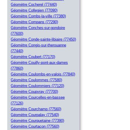
Géomètre Cocherel (77440)
Géomètre Collegien (77090)
Géomètre Combs-la-ville (77380)
Géomètre Compans (77290)
Géomètre Conches-sur-gondoire
(77600)
Géomètre Conde-sainte-libiaire (77450)
Géomètre Congis-sur-therouanne
(77440)
Géomètre Coubert (77170)
Géomètre Couilly-pont-aux-dames
(77860)
Géomètre Coulombs-en-valois (77840)
Géomètre Coulommes (77580)
Géomètre Coulommiers (77120)
Géomètre Coupvray (77700)
Géomètre Courcelles-en-bassee
(77126)
Géomètre Courchamp (77560)
Géomètre Courpalay (77540)
Géomètre Courquetaine (77390)
Géomètre Courtacon (77560)