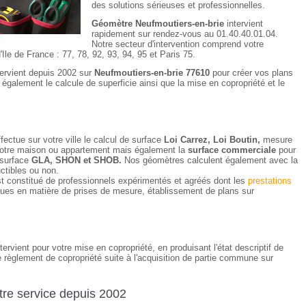
des solutions sérieuses et professionnelles.
Géomètre Neufmoutiers-en-brie
intervient
rapidement sur rendez-vous au 01.40.40.01.04.
Notre secteur d'intervention comprend votre
le de France : 77, 78, 92, 93, 94, 95 et Paris 75.
tervient depuis 2002 sur
Neufmoutiers-en-brie 77610
pour créer vos plans
e également le calcule de superficie ainsi que la mise en copropriété et le
fectue sur votre ville le calcul de surface
Loi Carrez, Loi Boutin,
mesure
e votre maison ou appartement mais également la
surface commerciale
pour
 surface
GLA, SHON et SHOB.
Nos géomètres calculent également avec la
uctibles ou non.
t constitué de professionnels expérimentés et agréés dont les
prestations
ues en matière de prises de mesure, établissement de plans sur
tervient pour votre mise en copropriété, en produisant l'état descriptif de
e règlement de copropriété suite à l'acquisition de partie commune sur
re service depuis 2002