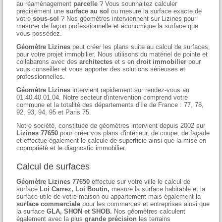
au réaménagement
parcelle
? Vous sounhaitez calculer
précisément une
surface au sol
ou mesure la surface exacte de
votre
sous-sol
? Nos géomètres interviennent sur Lizines pour
mesurer de façon professionnelle et économique la surface que
vous possédez.
Géomètre Lizines
peut créer les plans suite au calcul de surfaces,
pour votre projet immobilier. Nous utilisons du matériel de pointe et
collabarons avec des
architectes
et s en
droit immobilier
pour
vous conseiller et vous apporter des solutions sérieuses et
professionnelles.
Géomètre Lizines
intervient rapidement sur rendez-vous au
01.40.40.01.04. Notre secteur d'intervention comprend votre
commune et la totalité des départements d'Ile de France : 77, 78,
92, 93, 94, 95 et Paris 75.
Notre société, constituée de géomètres intervient depuis 2002 sur
Lizines 77650
pour créer vos plans d'intérieur, de coupe, de façade
et effectue également le calcule de superficie ainsi que la mise en
copropriété et le diagnostic immobilier.
Calcul de surfaces
Géomètre Lizines 77650
effectue sur votre ville le calcul de
surface
Loi Carrez, Loi Boutin,
mesure la surface habitable et la
surface utile de votre maison ou appartement mais également la
surface commerciale
pour les commerces et entreprises ainsi que
la surface
GLA, SHON et SHOB.
Nos géomètres calculent
également avec la plus
grande précision
les terrains