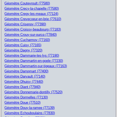
Géomètre Coutevroult (77580)
Géomètre Crecy-la-chapelle (77580)
Géomètre Cregy-les-meaux (77124)
Géomètre Crevecoeur-en-brie (77610)
Géomètre Crisenoy (77390)
Géomètre Croissy-beaubourg (77183)
Géomètre Crouy-sur-ourcq (77840)
Géomètre Cucharmoy (77160)
Géomètre Cuisy (77165)
Géomètre Dagny (77320)
Géomètre Dammarie-les-lys (77190)
Géomètre Dammartin-en-goele (77230)
Géomètre Dammartin-sur-tigeaux (77163)
Géomètre Dampmart (77400)
Géomètre Darvault (77140)
Géomètre Dhuisy (77440)
Géomètre Diant (77940)
Géomètre Donnemarie-dontilly (77520)
Géomètre Dormelles (77130)
Géomètre Doue (77510)
Géomètre Douy-la-ramee (77139)
Géomètre Echouboulains (77830)