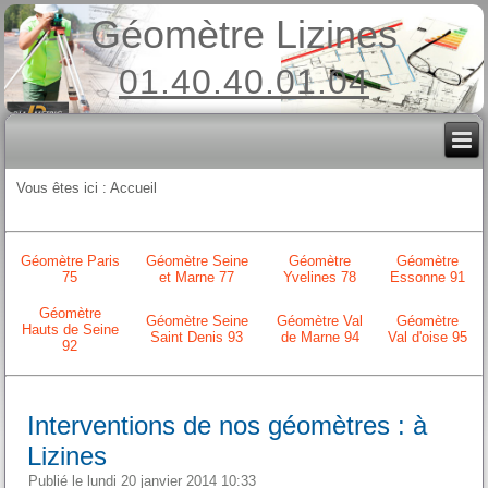
Géomètre Lizines
01.40.40.01.04
Vous êtes ici :
Accueil
Géomètre Paris
Géomètre Seine
Géomètre
Géomètre
75
et Marne 77
Yvelines 78
Essonne 91
Géomètre
Géomètre Seine
Géomètre Val
Géomètre
Hauts de Seine
Saint Denis 93
de Marne 94
Val d'oise 95
92
Interventions de nos géomètres : à
Lizines
Publié le lundi 20 janvier 2014 10:33