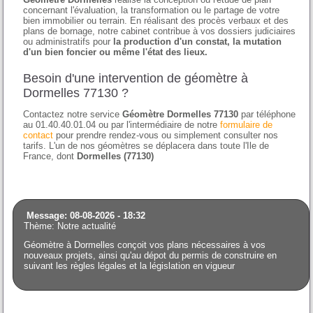
concernant l'évaluation, la transformation ou le partage de votre
bien immobilier ou terrain. En réalisant des procès verbaux et des
plans de bornage, notre cabinet contribue à vos dossiers judiciaires
ou administratifs pour
la production d'un constat, la mutation
d'un bien foncier ou même l'état des lieux.
Besoin d'une intervention de géomètre à
Dormelles 77130 ?
Contactez notre service
Géomètre Dormelles 77130
par téléphone
au 01.40.40.01.04 ou par l'intermédiaire de notre
formulaire de
contact
pour prendre rendez-vous ou simplement consulter nos
tarifs. L'un de nos géomètres se déplacera dans toute l'Ile de
France, dont
Dormelles (77130)
Message: 08-08-2026 - 18:32
Thème: Notre actualité
Géomètre à Dormelles conçoit vos plans nécessaires à vos
nouveaux projets, ainsi qu'au dépot du permis de construire en
suivant les règles légales et la législation en vigueur