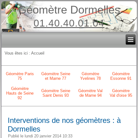
Géomètre Dormelles
01.40.40.01.04
Vous êtes ici :
Accueil
Géomètre Paris
Géomètre Seine
Géomètre
Géomètre
75
et Marne 77
Yvelines 78
Essonne 91
Géomètre
Géomètre Seine
Géomètre Val
Géomètre
Hauts de Seine
Saint Denis 93
de Marne 94
Val d'oise 95
92
Interventions de nos géomètres : à
Dormelles
Publié le lundi 20 janvier 2014 10:33