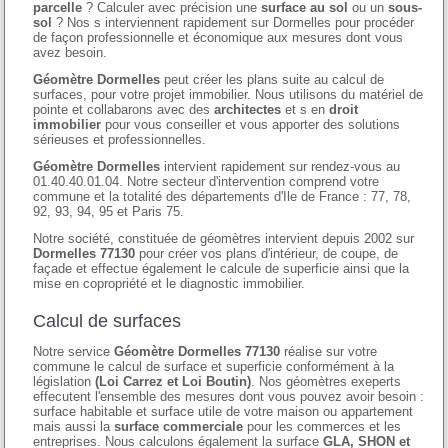
parcelle
? Calculer avec précision une
surface au sol
ou un
sous-
sol
? Nos s interviennent rapidement sur Dormelles pour procéder
de façon professionnelle et économique aux mesures dont vous
avez besoin.
Géomètre Dormelles
peut créer les plans suite au calcul de
surfaces, pour votre projet immobilier. Nous utilisons du matériel de
pointe et collabarons avec des
architectes
et s en
droit
immobilier
pour vous conseiller et vous apporter des solutions
sérieuses et professionnelles.
Géomètre Dormelles
intervient rapidement sur rendez-vous au
01.40.40.01.04. Notre secteur d'intervention comprend votre
commune et la totalité des départements d'Ile de France : 77, 78,
92, 93, 94, 95 et Paris 75.
Notre société, constituée de géomètres intervient depuis 2002 sur
Dormelles 77130
pour créer vos plans d'intérieur, de coupe, de
façade et effectue également le calcule de superficie ainsi que la
mise en copropriété et le diagnostic immobilier.
Calcul de surfaces
Notre service
Géomètre Dormelles 77130
réalise sur votre
commune le calcul de surface et superficie conformément à la
législation
(Loi Carrez et Loi Boutin)
. Nos géomètres exeperts
effecutent l'ensemble des mesures dont vous pouvez avoir besoin :
surface habitable et surface utile de votre maison ou appartement
mais aussi la
surface commerciale
pour les commerces et les
entreprises. Nous calculons également la surface
GLA, SHON et