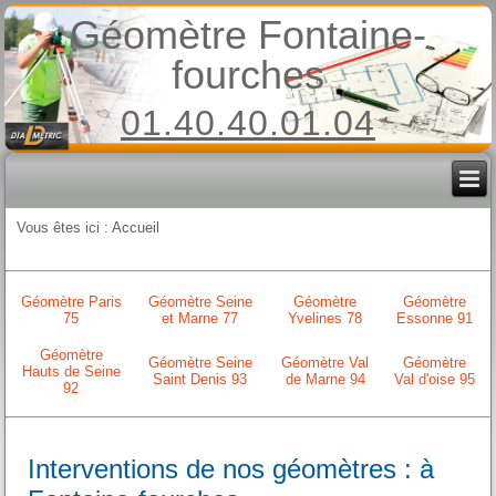
Géomètre Fontaine-
fourches
01.40.40.01.04
Vous êtes ici :
Accueil
Géomètre Paris
Géomètre Seine
Géomètre
Géomètre
75
et Marne 77
Yvelines 78
Essonne 91
Géomètre
Géomètre Seine
Géomètre Val
Géomètre
Hauts de Seine
Saint Denis 93
de Marne 94
Val d'oise 95
92
Interventions de nos géomètres : à