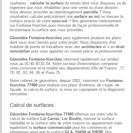
souhaitez :
calculer la surface
du terrain dont vous disposez ou du
logement que vous réhabilitez pour une vente ou d'une division.
Vous désirez procéder au réaménagement
parcelle
? Vous
sounhaitez calculer précisément une
surface au sol
ou mesure la
surface exacte de votre
sous-sol
? Nos géomètres interviennent
sur Fontaine-fourches pour mesurer de façon professionnelle et
économique la surface que vous possédez.
Géomètre Fontaine-fourches
peut également produire les plans
dont vous avez besoin pour votre projet. Nous disposons d'un
matériel de pointe et travaillons avec des
architectes
et s en
droit
immobilier
pour vous apporter un conseil précis et professionnel.
Géomètre Fontaine-fourches
intervient rapidement sur rendez-
vous au 01.40.40.01.04. Notre secteur d'intervention comprend
votre commune et la totalité des départements d'Ile de France : 77,
78, 92, 93, 94, 95 et Paris 75.
Notre cabinet de géomètres, depuis 2002, intervient sur
Fontaine-
fourches 77480
pour réaliser vos plans d'intérieur, de coupe, de
façade, le calcul de surface, la mise en copropriété et le diagnostic
immobilier.
Calcul de surfaces
Géomètre Fontaine-fourches 77480
effectue sur votre ville le
calcul de surface
Loi Carrez, Loi Boutin,
mesure la surface
habitable et la surface utile de votre maison ou appartement mais
également la
surface commerciale
pour les commerces et
entreprises ainsi que la surface
GLA, SHON et SHOB.
Nos