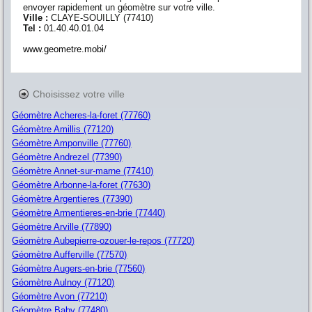
envoyer rapidement un géomètre sur votre ville.
Ville :
CLAYE-SOUILLY
(
77410
)
Tel :
01.40.40.01.04
www.geometre.mobi/
Choisissez votre ville
Géomètre Acheres-la-foret (77760)
Géomètre Amillis (77120)
Géomètre Amponville (77760)
Géomètre Andrezel (77390)
Géomètre Annet-sur-marne (77410)
Géomètre Arbonne-la-foret (77630)
Géomètre Argentieres (77390)
Géomètre Armentieres-en-brie (77440)
Géomètre Arville (77890)
Géomètre Aubepierre-ozouer-le-repos (77720)
Géomètre Aufferville (77570)
Géomètre Augers-en-brie (77560)
Géomètre Aulnoy (77120)
Géomètre Avon (77210)
Géomètre Baby (77480)