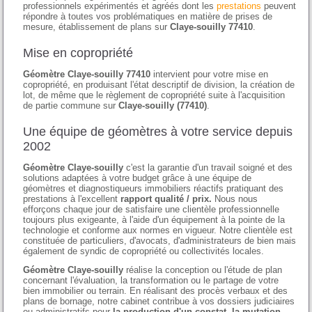
professionnels expérimentés et agréés dont les
prestations
peuvent
répondre à toutes vos problématiques en matière de prises de
mesure, établissement de plans sur
Claye-souilly 77410
.
Mise en copropriété
Géomètre Claye-souilly 77410
intervient pour votre mise en
copropriété, en produisant l'état descriptif de division, la création de
lot, de même que le règlement de copropriété suite à l'acquisition
de partie commune sur
Claye-souilly (77410)
.
Une équipe de géomètres à votre service depuis
2002
Géomètre Claye-souilly
c'est la garantie d'un travail soigné et des
solutions adaptées à votre budget grâce à une équipe de
géomètres et diagnostiqueurs immobiliers réactifs pratiquant des
prestations à l'excellent
rapport qualité / prix.
Nous nous
efforçons chaque jour de satisfaire une clientèle professionnelle
toujours plus exigeante, à l'aide d'un équipement à la pointe de la
technologie et conforme aux normes en vigueur. Notre clientèle est
constituée de particuliers, d'avocats, d'administrateurs de bien mais
également de syndic de copropriété ou collectivités locales.
Géomètre Claye-souilly
réalise la conception ou l'étude de plan
concernant l'évaluation, la transformation ou le partage de votre
bien immobilier ou terrain. En réalisant des procès verbaux et des
plans de bornage, notre cabinet contribue à vos dossiers judiciaires
ou administratifs pour
la production d'un constat, la mutation