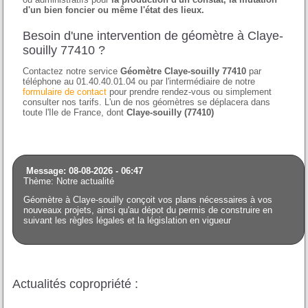
d'un bien foncier ou même l'état des lieux.
Besoin d'une intervention de géomètre à Claye-
souilly 77410 ?
Contactez notre service
Géomètre Claye-souilly 77410
par
téléphone au 01.40.40.01.04 ou par l'intermédiaire de notre
formulaire de contact
pour prendre rendez-vous ou simplement
consulter nos tarifs. L'un de nos géomètres se déplacera dans
toute l'Ile de France, dont
Claye-souilly (77410)
Message: 08-08-2026 - 06:47
Thème: Notre actualité
Géomètre à Claye-souilly conçoit vos plans nécessaires à vos
nouveaux projets, ainsi qu'au dépot du permis de construire en
suivant les règles légales et la législation en vigueur
Actualités copropriété :