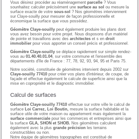
Vous désirez procéder au réaménagement
parcelle
? Vous
sounhaitez calculer précisément une
surface au sol
ou mesure la
surface exacte de votre
sous-sol
? Nos géomètres interviennent
sur Claye-souilly pour mesurer de façon professionnelle et
économique la surface que vous possédez.
Géomètre Claye-souilly
peut également produire les plans dont
vous avez besoin pour votre projet. Nous disposons d'un matériel
de pointe et travaillons avec des
architectes
et s en
droit
immobilier
pour vous apporter un conseil précis et professionnel.
Géomètre Claye-souilly
se déplace rapidement sur simple rendez-
vous au
01.40.40.01.04
, sur votre commune et l'ensemble des
départements d'Ile de France : 77, 78, 92, 93, 94, 95 et Paris 75.
Notre société, constituée de géomètres intervient depuis 2002 sur
Claye-souilly 77410
pour créer vos plans d'intérieur, de coupe, de
façade et effectue également le calcule de superficie ainsi que la
mise en copropriété et le diagnostic immobilier.
Calcul de surfaces
Géomètre Claye-souilly 77410
effectue sur votre ville le calcul de
surface
Loi Carrez, Loi Boutin,
mesure la surface habitable et la
surface utile de votre maison ou appartement mais également la
surface commerciale
pour les commerces et entreprises ainsi que
la surface
GLA, SHON et SHOB.
Nos géomètres calculent
également avec la plus
grande précision
les terrains
constructibles ou non.
Notre équipe de géomètres topographes est constitué de