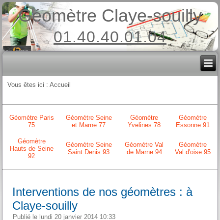
Géomètre Claye-souilly
01.40.40.01.04
Vous êtes ici :
Accueil
Géomètre Paris
Géomètre Seine
Géomètre
Géomètre
75
et Marne 77
Yvelines 78
Essonne 91
Géomètre
Géomètre Seine
Géomètre Val
Géomètre
Hauts de Seine
Saint Denis 93
de Marne 94
Val d'oise 95
92
Interventions de nos géomètres : à
Claye-souilly
Publié le lundi 20 janvier 2014 10:33