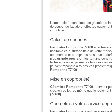
Notre société, constituée de géomètres in
de coupe, de façade et effectue également l
immobilier.
Calcul de surfaces
Géomètre Pomponne 77400
effectue sur 
habitable et la surface utile de votre ma
commerces et entreprises ainsi que la su
plus
grande précision
les terrains constr
Notre équipe de géomètres topographes es
peuvent répondre à toutes vos problématiq
Pomponne 77400
.
Mise en copropriété
Géomètre Pomponne 77400
intervient po
création de lot, de même que le règlement 
(77400)
.
Géomètre à votre service depu
Géomètre Pomponne
, c'est l'assurance 