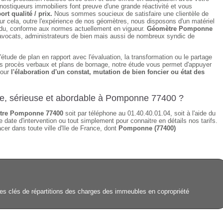
ostiqueurs immobiliers font preuve d'une grande réactivité et vous
ort qualité / prix.
Nous sommes soucieux de satisfaire une clientèle de
ur cela, outre l'expérience de nos géomètres, nous disposons d'un matériel
tendu, conforme aux normes actuellement en vigueur.
Géomètre Pomponne
, avocats, administrateurs de bien mais aussi de nombreux syndic de
étude de plan en rapport avec l'évaluation, la transformation ou le partage
des procès verbaux et plans de bornage, notre étude vous permet d'appuyer
pour
l'élaboration d'un constat, mutation de bien foncier ou état des
ide, sérieuse et abordable à Pomponne 77400 ?
tre Pomponne 77400
soit par téléphone au 01.40.40.01.04, soit à l'aide du
 date d'intervention ou tout simplement pour connaitre en détails nos tarifs.
er dans toute ville d'Ile de France, dont
Pomponne (77400)
s clés de répartitions des charges des immeubles en copropriété