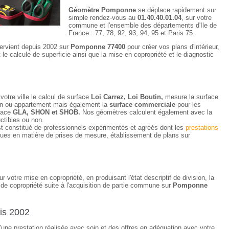
Géomètre Pomponne
se déplace rapidement sur
simple rendez-vous au
01.40.40.01.04
, sur votre
commune et l'ensemble des départements d'Ile de
France : 77, 78, 92, 93, 94, 95 et Paris 75.
tervient depuis 2002 sur
Pomponne 77400
pour créer vos plans d'intérieur,
e calcule de superficie ainsi que la mise en copropriété et le diagnostic
votre ville le calcul de surface
Loi Carrez, Loi Boutin,
mesure la surface
ison ou appartement mais également la
surface commerciale
pour les
rface
GLA, SHON et SHOB.
Nos géomètres calculent également avec la
uctibles ou non.
t constitué de professionnels expérimentés et agréés dont les
prestations
ues en matière de prises de mesure, établissement de plans sur
ur votre mise en copropriété, en produisant l'état descriptif de division, la
de copropriété suite à l'acquisition de partie commune sur
Pomponne
is 2002
d'une prestation réalisée avec soin et des offres en adéquation avec votre