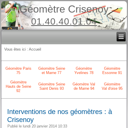
Géomètre Crisenoy
01.40.40.01.04
Vous êtes ici :
Accueil
Géomètre Paris
Géomètre Seine
Géomètre
Géomètre
75
et Marne 77
Yvelines 78
Essonne 91
Géomètre
Géomètre Seine
Géomètre Val
Géomètre
Hauts de Seine
Saint Denis 93
de Marne 94
Val d'oise 95
92
Interventions de nos géomètres : à
Crisenoy
Publié le lundi 20 janvier 2014 10:33