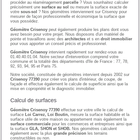
procéder au réaménagement
parcelle
? Vous sounhaitez calculer
précisément une
surface au sol
ou mesure la surface exacte de
votre
sous-sol
? Nos géomètres interviennent sur Crisenoy pour
mesurer de façon professionnelle et économique la surface que
vous possédez.
Géomètre Crisenoy
peut également produire les plans dont vous
avez besoin pour votre projet. Nous disposons d'un matériel de
pointe et travaillons avec des
architectes
et s en
droit immobilier
pour vous apporter un conseil précis et professionnel.
Géomètre Crisenoy
intervient rapidement sur rendez-vous au
01.40.40.01.04. Notre secteur d'intervention comprend votre
commune et la totalité des départements d'Ile de France : 77, 78,
92, 93, 94, 95 et Paris 75.
Notre société, constituée de géomètres intervient depuis 2002 sur
Crisenoy 77390
pour créer vos plans d'intérieur, de coupe, de
façade et effectue également le calcule de superficie ainsi que la
mise en copropriété et le diagnostic immobilier.
Calcul de surfaces
Géomètre Crisenoy 77390
effectue sur votre ville le calcul de
surface
Loi Carrez, Loi Boutin,
mesure la surface habitable et la
surface utile de votre maison ou appartement mais également la
surface commerciale
pour les commerces et entreprises ainsi que
la surface
GLA, SHON et SHOB.
Nos géomètres calculent
également avec la plus
grande précision
les terrains
constructibles ou non.