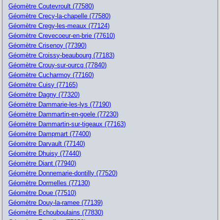
Géomètre Coutevroult (77580)
Géomètre Crecy-la-chapelle (77580)
Géomètre Cregy-les-meaux (77124)
Géomètre Crevecoeur-en-brie (77610)
Géomètre Crisenoy (77390)
Géomètre Croissy-beaubourg (77183)
Géomètre Crouy-sur-ourcq (77840)
Géomètre Cucharmoy (77160)
Géomètre Cuisy (77165)
Géomètre Dagny (77320)
Géomètre Dammarie-les-lys (77190)
Géomètre Dammartin-en-goele (77230)
Géomètre Dammartin-sur-tigeaux (77163)
Géomètre Dampmart (77400)
Géomètre Darvault (77140)
Géomètre Dhuisy (77440)
Géomètre Diant (77940)
Géomètre Donnemarie-dontilly (77520)
Géomètre Dormelles (77130)
Géomètre Doue (77510)
Géomètre Douy-la-ramee (77139)
Géomètre Echouboulains (77830)