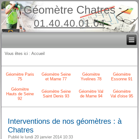
Géomètre Chatres
01.40.40.01.04
Vous êtes ici :
Accueil
Géomètre Paris
Géomètre Seine
Géomètre
Géomètre
75
et Marne 77
Yvelines 78
Essonne 91
Géomètre
Géomètre Seine
Géomètre Val
Géomètre
Hauts de Seine
Saint Denis 93
de Marne 94
Val d'oise 95
92
Interventions de nos géomètres : à
Chatres
Publié le lundi 20 janvier 2014 10:33