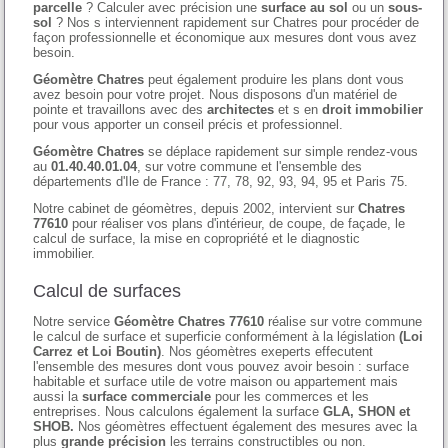
parcelle
? Calculer avec précision une
surface au sol
ou un
sous-
sol
? Nos s interviennent rapidement sur Chatres pour procéder de
façon professionnelle et économique aux mesures dont vous avez
besoin.
Géomètre Chatres
peut également produire les plans dont vous
avez besoin pour votre projet. Nous disposons d'un matériel de
pointe et travaillons avec des
architectes
et s en
droit immobilier
pour vous apporter un conseil précis et professionnel.
Géomètre Chatres
se déplace rapidement sur simple rendez-vous
au
01.40.40.01.04
, sur votre commune et l'ensemble des
départements d'Ile de France : 77, 78, 92, 93, 94, 95 et Paris 75.
Notre cabinet de géomètres, depuis 2002, intervient sur
Chatres
77610
pour réaliser vos plans d'intérieur, de coupe, de façade, le
calcul de surface, la mise en copropriété et le diagnostic
immobilier.
Calcul de surfaces
Notre service
Géomètre Chatres 77610
réalise sur votre commune
le calcul de surface et superficie conformément à la législation
(Loi
Carrez et Loi Boutin)
. Nos géomètres exeperts effecutent
l'ensemble des mesures dont vous pouvez avoir besoin : surface
habitable et surface utile de votre maison ou appartement mais
aussi la
surface commerciale
pour les commerces et les
entreprises. Nous calculons également la surface
GLA, SHON et
SHOB.
Nos géomètres effectuent également des mesures avec la
plus
grande précision
les terrains constructibles ou non.