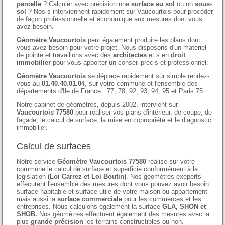
parcelle
? Calculer avec précision une
surface au sol
ou un
sous-
sol
? Nos s interviennent rapidement sur Vaucourtois pour procéder
de façon professionnelle et économique aux mesures dont vous
avez besoin.
Géomètre Vaucourtois
peut également produire les plans dont
vous avez besoin pour votre projet. Nous disposons d'un matériel
de pointe et travaillons avec des
architectes
et s en
droit
immobilier
pour vous apporter un conseil précis et professionnel.
Géomètre Vaucourtois
se déplace rapidement sur simple rendez-
vous au
01.40.40.01.04
, sur votre commune et l'ensemble des
départements d'Ile de France : 77, 78, 92, 93, 94, 95 et Paris 75.
Notre cabinet de géomètres, depuis 2002, intervient sur
Vaucourtois 77580
pour réaliser vos plans d'intérieur, de coupe, de
façade, le calcul de surface, la mise en copropriété et le diagnostic
immobilier.
Calcul de surfaces
Notre service
Géomètre Vaucourtois 77580
réalise sur votre
commune le calcul de surface et superficie conformément à la
législation
(Loi Carrez et Loi Boutin)
. Nos géomètres exeperts
effecutent l'ensemble des mesures dont vous pouvez avoir besoin :
surface habitable et surface utile de votre maison ou appartement
mais aussi la
surface commerciale
pour les commerces et les
entreprises. Nous calculons également la surface
GLA, SHON et
SHOB.
Nos géomètres effectuent également des mesures avec la
plus
grande précision
les terrains constructibles ou non.