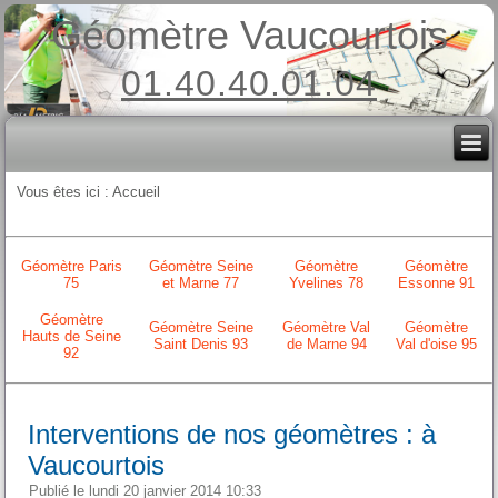
Géomètre Vaucourtois
01.40.40.01.04
Vous êtes ici :
Accueil
Géomètre Paris
Géomètre Seine
Géomètre
Géomètre
75
et Marne 77
Yvelines 78
Essonne 91
Géomètre
Géomètre Seine
Géomètre Val
Géomètre
Hauts de Seine
Saint Denis 93
de Marne 94
Val d'oise 95
92
Interventions de nos géomètres : à
Vaucourtois
Publié le lundi 20 janvier 2014 10:33