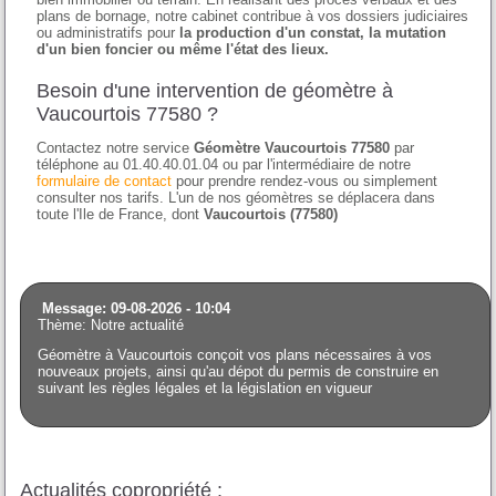
plans de bornage, notre cabinet contribue à vos dossiers judiciaires
ou administratifs pour
la production d'un constat, la mutation
d'un bien foncier ou même l'état des lieux.
Besoin d'une intervention de géomètre à
Vaucourtois 77580 ?
Contactez notre service
Géomètre Vaucourtois 77580
par
téléphone au 01.40.40.01.04 ou par l'intermédiaire de notre
formulaire de contact
pour prendre rendez-vous ou simplement
consulter nos tarifs. L'un de nos géomètres se déplacera dans
toute l'Ile de France, dont
Vaucourtois (77580)
Message: 09-08-2026 - 10:04
Thème: Notre actualité
Géomètre à Vaucourtois conçoit vos plans nécessaires à vos
nouveaux projets, ainsi qu'au dépot du permis de construire en
suivant les règles légales et la législation en vigueur
Actualités copropriété :