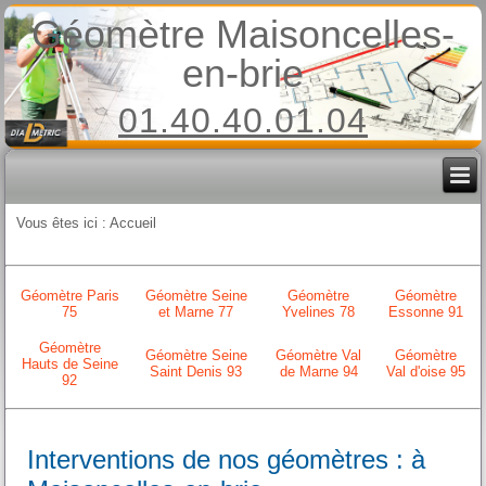
Géomètre Maisoncelles-
en-brie
01.40.40.01.04
Vous êtes ici :
Accueil
Géomètre Paris
Géomètre Seine
Géomètre
Géomètre
75
et Marne 77
Yvelines 78
Essonne 91
Géomètre
Géomètre Seine
Géomètre Val
Géomètre
Hauts de Seine
Saint Denis 93
de Marne 94
Val d'oise 95
92
Interventions de nos géomètres : à