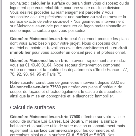
souhaitez :
calculer la surface
du terrain dont vous disposez ou du
logement que vous réhabilitez pour une vente ou d'une division.
Vous désirez procéder au réaménagement
parcelle
? Vous
sounhaitez calculer précisément une
surface au sol
ou mesure la
surface exacte de votre
sous-sol
? Nos géomètres interviennent
sur Maisoncelles-en-brie pour mesurer de façon professionnelle et
économique la surface que vous possédez.
Géomètre Maisoncelles-en-brie
peut également produire les plans
dont vous avez besoin pour votre projet. Nous disposons d'un
matériel de pointe et travaillons avec des
architectes
et s en
droit
immobilier
pour vous apporter un conseil précis et professionnel.
Géomètre Maisoncelles-en-brie
intervient rapidement sur rendez-
vous au 01.40.40.01.04. Notre secteur d'intervention comprend
votre commune et la totalité des départements d'Ile de France : 77,
78, 92, 93, 94, 95 et Paris 75.
Notre société, constituée de géomètres intervient depuis 2002 sur
Maisoncelles-en-brie 77580
pour créer vos plans d'intérieur, de
coupe, de façade et effectue également le calcule de superficie
ainsi que la mise en copropriété et le diagnostic immobilier.
Calcul de surfaces
Géomètre Maisoncelles-en-brie 77580
effectue sur votre ville le
calcul de surface
Loi Carrez, Loi Boutin,
mesure la surface
habitable et la surface utile de votre maison ou appartement mais
également la
surface commerciale
pour les commerces et
entreprises ainsi que la surface
GLA, SHON et SHOB.
Nos