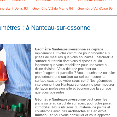
ne Saint Denis 93
Géomètre Val de Marne 94
Géomètre Val d'oise 95
éomètres : à Nanteau-sur-essonne
Géomètre Nanteau-sur-essonne
se déplace
rapidement sur votre commune pour procéder aux
prises de mesures que vous souhaitez :
calculer la
surface
du terrain dont vous disposez ou du
logement que vous réhabilitez pour une vente ou
d'une division. Vous désirez procéder au
réaménagement
parcelle
? Vous sounhaitez calculer
précisément une
surface au sol
ou mesure la
surface exacte de votre
sous-sol
? Nos géomètres
interviennent sur Nanteau-sur-essonne pour mesurer
de façon professionnelle et économique la surface
que vous possédez.
Géomètre Nanteau-sur-essonne
peut créer les
plans suite au calcul de surfaces, pour votre projet
immobilier. Nous utilisons du matériel de pointe et
collabarons avec des
architectes
et s en
droit
immobilier
pour vous conseiller et vous apporter