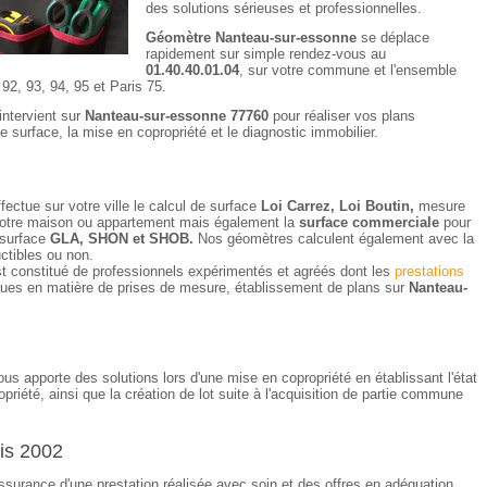
des solutions sérieuses et professionnelles.
Géomètre Nanteau-sur-essonne
se déplace
rapidement sur simple rendez-vous au
01.40.40.01.04
, sur votre commune et l'ensemble
92, 93, 94, 95 et Paris 75.
intervient sur
Nanteau-sur-essonne 77760
pour réaliser vos plans
de surface, la mise en copropriété et le diagnostic immobilier.
fectue sur votre ville le calcul de surface
Loi Carrez, Loi Boutin,
mesure
e votre maison ou appartement mais également la
surface commerciale
pour
 surface
GLA, SHON et SHOB.
Nos géomètres calculent également avec la
uctibles ou non.
t constitué de professionnels expérimentés et agréés dont les
prestations
ques en matière de prises de mesure, établissement de plans sur
Nanteau-
us apporte des solutions lors d'une mise en copropriété en établissant l'état
opriété, ainsi que la création de lot suite à l'acquisition de partie commune
is 2002
'assurance d'une prestation réalisée avec soin et des offres en adéquation