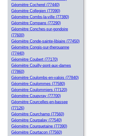
Géomètre Cocherel (77440)
Géomètre Collegien (77090)
Géomètre Combs-la-ville (77380)
Géomètre Compans (77290)
Géomètre Conches-sur-gondoire
(77600)
Géomètre Conde-sainte-libiaire (77450)
Géomètre Congis-sur-therouanne
(77440)
Géomètre Coubert (77170)
Géomètre Couilly-pont-aux-dames
(77860)
Géomètre Coulombs-en-valois (77840)
Géomètre Coulommes (77580)
Géomètre Coulommiers (77120)
Géomètre Coupvray (77700)
Géomètre Courcelles-en-bassee
(77126)
Géomètre Courchamp (77560)
Géomètre Courpalay (77540)
Géomètre Courquetaine (77390)
Géomètre Courtacon (77560)