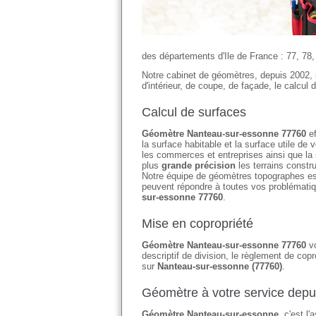
des départements d'Ile de France : 77, 78, 
Notre cabinet de géomètres, depuis 2002, 
d'intérieur, de coupe, de façade, le calcul 
Calcul de surfaces
Géomètre Nanteau-sur-essonne 77760
ef
la surface habitable et la surface utile d
les commerces et entreprises ainsi que la
plus
grande précision
les terrains constr
Notre équipe de géomètres topographes es
peuvent répondre à toutes vos problémati
sur-essonne 77760
.
Mise en copropriété
Géomètre Nanteau-sur-essonne 77760
vo
descriptif de division, le règlement de copr
sur
Nanteau-sur-essonne (77760)
.
Géomètre à votre service depu
Géomètre Nanteau-sur-essonne
, c'est l