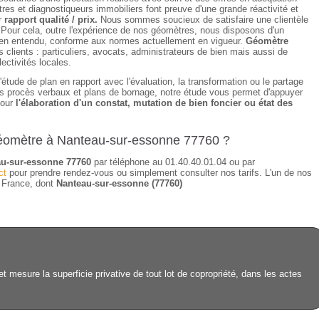
es et diagnostiqueurs immobiliers font preuve d'une grande réactivité et
r
rapport qualité / prix.
Nous sommes soucieux de satisfaire une clientèle
 Pour cela, outre l'expérience de nos géomètres, nous disposons d'un
 bien entendu, conforme aux normes actuellement en vigueur.
Géomètre
clients : particuliers, avocats, administrateurs de bien mais aussi de
ectivités locales.
étude de plan en rapport avec l'évaluation, la transformation ou le partage
des procès verbaux et plans de bornage, notre étude vous permet d'appuyer
pour
l'élaboration d'un constat, mutation de bien foncier ou état des
géomètre à Nanteau-sur-essonne 77760 ?
u-sur-essonne 77760
par téléphone au 01.40.40.01.04 ou par
ct
pour prendre rendez-vous ou simplement consulter nos tarifs. L'un de nos
e France, dont
Nanteau-sur-essonne (77760)
mesure la superficie privative de tout lot de copropriété, dans les actes