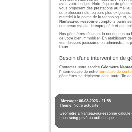
avec votre budget. Notre équipe de géomètr
vous proposent des prestations au meilleu
de professionnels toujours plus exigeants.
matériel à la pointe de la technologie et,
Nanteau-sur-essonne
comptons parmi ses 
nombreux syndic de copropriété et des coll
Nos géomètres réalisent la conception ou l'
de votre bien immobilier. En établissant 
vos dossiers judiciaires ou administratifs 
lieux.
Besoin d'une intervention de 
Contactez notre service
Géomètre Nantea
l'intermédiaire de notre
formulaire de conta
géomètres se déplacera dans toute l'Ile d
Message: 06-08-2026 - 21:58
Thème: Notre actualité
Géomètre à Nanteau-sur-essonne calcule et 
sous seing privé ou authentique.