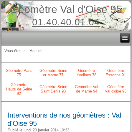
Géomètre Val d'Oise 95
01.40.40.01.04
Vous êtes ici :
Accueil
Géomètre Paris
Géomètre Seine
Géomètre
Géomètre
75
et Marne 77
Yvelines 78
Essonne 91
Géomètre
Géomètre Seine
Géomètre Val
Géomètre
Hauts de Seine
Saint Denis 93
de Marne 94
Val d'oise 95
92
Interventions de nos géomètres : Val
d'Oise 95
Publié le lundi 20 janvier 2014 10:33