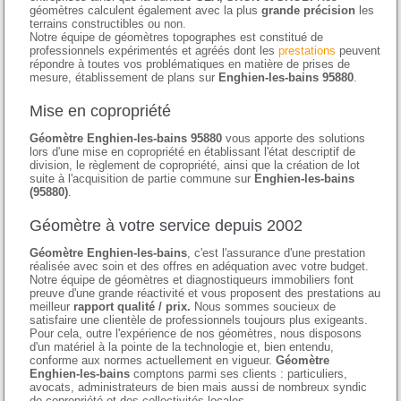
géomètres calculent également avec la plus
grande précision
les
terrains constructibles ou non.
Notre équipe de géomètres topographes est constitué de
professionnels expérimentés et agréés dont les
prestations
peuvent
répondre à toutes vos problématiques en matière de prises de
mesure, établissement de plans sur
Enghien-les-bains 95880
.
Mise en copropriété
Géomètre Enghien-les-bains 95880
vous apporte des solutions
lors d'une mise en copropriété en établissant l'état descriptif de
division, le règlement de copropriété, ainsi que la création de lot
suite à l'acquisition de partie commune sur
Enghien-les-bains
(95880)
.
Géomètre à votre service depuis 2002
Géomètre Enghien-les-bains
, c'est l'assurance d'une prestation
réalisée avec soin et des offres en adéquation avec votre budget.
Notre équipe de géomètres et diagnostiqueurs immobiliers font
preuve d'une grande réactivité et vous proposent des prestations au
meilleur
rapport qualité / prix.
Nous sommes soucieux de
satisfaire une clientèle de professionnels toujours plus exigeants.
Pour cela, outre l'expérience de nos géomètres, nous disposons
d'un matériel à la pointe de la technologie et, bien entendu,
conforme aux normes actuellement en vigueur.
Géomètre
Enghien-les-bains
comptons parmi ses clients : particuliers,
avocats, administrateurs de bien mais aussi de nombreux syndic
de copropriété et des collectivités locales.