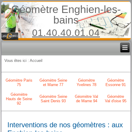
Géomètre Enghien-les-
bains
01.40.40.01.04
Vous êtes ici :
Accueil
Géomètre Paris
Géomètre Seine
Géomètre
Géomètre
75
et Marne 77
Yvelines 78
Essonne 91
Géomètre
Géomètre Seine
Géomètre Val
Géomètre
Hauts de Seine
Saint Denis 93
de Marne 94
Val d'oise 95
92
Interventions de nos géomètres : aux