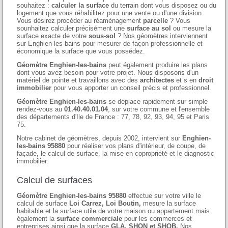
souhaitez :
calculer la surface
du terrain dont vous disposez ou du
logement que vous réhabilitez pour une vente ou d'une division.
Vous désirez procéder au réaménagement
parcelle
? Vous
sounhaitez calculer précisément une
surface au sol
ou mesure la
surface exacte de votre
sous-sol
? Nos géomètres interviennent
sur Enghien-les-bains pour mesurer de façon professionnelle et
économique la surface que vous possédez.
Géomètre Enghien-les-bains
peut également produire les plans
dont vous avez besoin pour votre projet. Nous disposons d'un
matériel de pointe et travaillons avec des
architectes
et s en
droit
immobilier
pour vous apporter un conseil précis et professionnel.
Géomètre Enghien-les-bains
se déplace rapidement sur simple
rendez-vous au
01.40.40.01.04
, sur votre commune et l'ensemble
des départements d'Ile de France : 77, 78, 92, 93, 94, 95 et Paris
75.
Notre cabinet de géomètres, depuis 2002, intervient sur
Enghien-
les-bains 95880
pour réaliser vos plans d'intérieur, de coupe, de
façade, le calcul de surface, la mise en copropriété et le diagnostic
immobilier.
Calcul de surfaces
Géomètre Enghien-les-bains 95880
effectue sur votre ville le
calcul de surface
Loi Carrez, Loi Boutin,
mesure la surface
habitable et la surface utile de votre maison ou appartement mais
également la
surface commerciale
pour les commerces et
entreprises ainsi que la surface
GLA, SHON et SHOB.
Nos