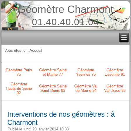
Géomètre Charmont
01.40.40.01.04
Vous êtes ici :
Accueil
Géomètre Paris
Géomètre Seine
Géomètre
Géomètre
75
et Marne 77
Yvelines 78
Essonne 91
Géomètre
Géomètre Seine
Géomètre Val
Géomètre
Hauts de Seine
Saint Denis 93
de Marne 94
Val d'oise 95
92
Interventions de nos géomètres : à
Charmont
Publié le lundi 20 janvier 2014 10:33