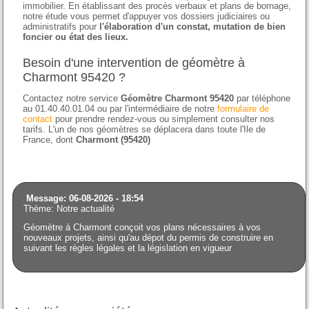
immobilier. En établissant des procès verbaux et plans de bornage,
notre étude vous permet d'appuyer vos dossiers judiciaires ou
administratifs pour
l'élaboration d'un constat, mutation de bien
foncier ou état des lieux.
Besoin d'une intervention de géomètre à
Charmont 95420 ?
Contactez notre service
Géomètre Charmont 95420
par téléphone
au 01.40.40.01.04 ou par l'intermédiaire de notre
formulaire de
contact
pour prendre rendez-vous ou simplement consulter nos
tarifs. L'un de nos géomètres se déplacera dans toute l'Ile de
France, dont
Charmont (95420)
Message: 06-08-2026 - 18:54
Thème: Notre actualité
Géomètre à Charmont conçoit vos plans nécessaires à vos
nouveaux projets, ainsi qu'au dépot du permis de construire en
suivant les règles légales et la législation en vigueur