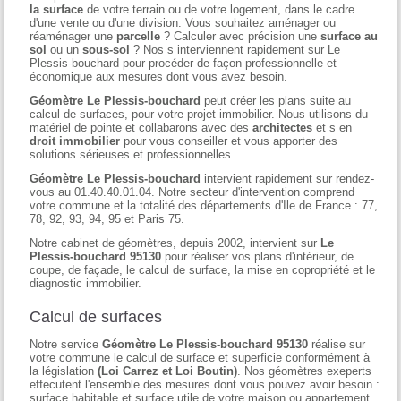
la surface
de votre terrain ou de votre logement, dans le cadre
d'une vente ou d'une division. Vous souhaitez aménager ou
réaménager une
parcelle
? Calculer avec précision une
surface au
sol
ou un
sous-sol
? Nos s interviennent rapidement sur Le
Plessis-bouchard pour procéder de façon professionnelle et
économique aux mesures dont vous avez besoin.
Géomètre Le Plessis-bouchard
peut créer les plans suite au
calcul de surfaces, pour votre projet immobilier. Nous utilisons du
matériel de pointe et collabarons avec des
architectes
et s en
droit immobilier
pour vous conseiller et vous apporter des
solutions sérieuses et professionnelles.
Géomètre Le Plessis-bouchard
intervient rapidement sur rendez-
vous au 01.40.40.01.04. Notre secteur d'intervention comprend
votre commune et la totalité des départements d'Ile de France : 77,
78, 92, 93, 94, 95 et Paris 75.
Notre cabinet de géomètres, depuis 2002, intervient sur
Le
Plessis-bouchard 95130
pour réaliser vos plans d'intérieur, de
coupe, de façade, le calcul de surface, la mise en copropriété et le
diagnostic immobilier.
Calcul de surfaces
Notre service
Géomètre Le Plessis-bouchard 95130
réalise sur
votre commune le calcul de surface et superficie conformément à
la législation
(Loi Carrez et Loi Boutin)
. Nos géomètres exeperts
effecutent l'ensemble des mesures dont vous pouvez avoir besoin :
surface habitable et surface utile de votre maison ou appartement