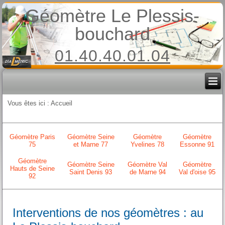
Géomètre Le Plessis-
bouchard
01.40.40.01.04
Vous êtes ici :
Accueil
Géomètre Paris
Géomètre Seine
Géomètre
Géomètre
75
et Marne 77
Yvelines 78
Essonne 91
Géomètre
Géomètre Seine
Géomètre Val
Géomètre
Hauts de Seine
Saint Denis 93
de Marne 94
Val d'oise 95
92
Interventions de nos géomètres : au