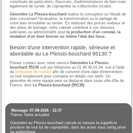
constituée de particuliers, d'avocats, d'administrateurs de bien mais
également de syndic de copropriété ou collectivités locales.
Géomètre Le Plessis-bouchard
réalise la conception ou l'étude de
plan concernant l'évaluation, la transformation ou le partage de
votre bien immobilier ou terrain. En réalisant des procès verbaux et
des plans de bornage, notre cabinet contribue à vos dossiers
judiciaires ou administratifs pour
la production d'un constat, la
mutation d'un bien foncier ou même l'état des lieux.
Besoin d'une intervention rapide, sérieuse et
abordable au Le Plessis-bouchard 95130 ?
Prenez contact avec notre service
Géomètre Le Plessis-
bouchard 95130
soit par téléphone au 01.40.40.01.04, soit à l'aide
du
formulaire de contact
afin de convenir d'une date d'intervention
ou tout simplement pour connaitre en détails nos tarifs. Un
géomètre de notre équipe peut se déplacer dans toute ville d'Ile de
France, dont
Le Plessis-bouchard (95130)
Message: 07-08-2026 - 12:37
Thème: Notre actualité
Géomètre au Plessis-bouchard calcule et mesure la superficie
privative de tout lot de copropriété, dans les actes sous seing privé
ou authentique.