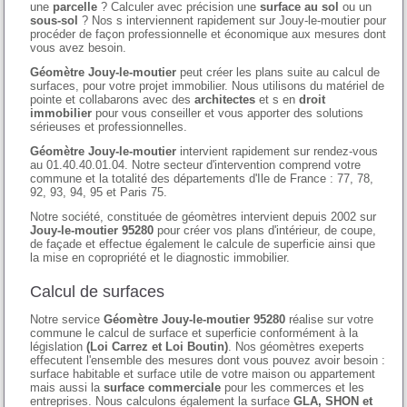
une
parcelle
? Calculer avec précision une
surface au sol
ou un
sous-sol
? Nos s interviennent rapidement sur Jouy-le-moutier pour
procéder de façon professionnelle et économique aux mesures dont
vous avez besoin.
Géomètre Jouy-le-moutier
peut créer les plans suite au calcul de
surfaces, pour votre projet immobilier. Nous utilisons du matériel de
pointe et collabarons avec des
architectes
et s en
droit
immobilier
pour vous conseiller et vous apporter des solutions
sérieuses et professionnelles.
Géomètre Jouy-le-moutier
intervient rapidement sur rendez-vous
au 01.40.40.01.04. Notre secteur d'intervention comprend votre
commune et la totalité des départements d'Ile de France : 77, 78,
92, 93, 94, 95 et Paris 75.
Notre société, constituée de géomètres intervient depuis 2002 sur
Jouy-le-moutier 95280
pour créer vos plans d'intérieur, de coupe,
de façade et effectue également le calcule de superficie ainsi que
la mise en copropriété et le diagnostic immobilier.
Calcul de surfaces
Notre service
Géomètre Jouy-le-moutier 95280
réalise sur votre
commune le calcul de surface et superficie conformément à la
législation
(Loi Carrez et Loi Boutin)
. Nos géomètres exeperts
effecutent l'ensemble des mesures dont vous pouvez avoir besoin :
surface habitable et surface utile de votre maison ou appartement
mais aussi la
surface commerciale
pour les commerces et les
entreprises. Nous calculons également la surface
GLA, SHON et