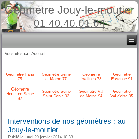
Géomètre Jouy-le-moutier
01.40.40.01.04
Vous êtes ici :
Accueil
Géomètre Paris
Géomètre Seine
Géomètre
Géomètre
75
et Marne 77
Yvelines 78
Essonne 91
Géomètre
Géomètre Seine
Géomètre Val
Géomètre
Hauts de Seine
Saint Denis 93
de Marne 94
Val d'oise 95
92
Interventions de nos géomètres : au
Jouy-le-moutier
Publié le lundi 20 janvier 2014 10:33