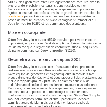
SHOB.
Nos géomètres effectuent également des mesures avec la
plus
grande précision
les terrains constructibles ou non.
Notre cabinet comprend une équipe de géomètres topographes
agréés, constituée de professionnels de grande expérience dont les
prestations
peuvent répondre à tous vos besoins en matière de
prises de mesure, création de plans et diagnostic immobilier sur
Jouy-le-moutier 95280
et les communes des alentours.
Mise en copropriété
Géomètre Jouy-le-moutier 95280
intervient pour votre mise en
copropriété, en produisant l'état descriptif de division, la création de
lot, de même que le règlement de copropriété suite à l'acquisition
de partie commune sur
Jouy-le-moutier (95280)
.
Géomètre à votre service depuis 2002
Géomètre Jouy-le-moutier
, c'est l'assurance d'une prestation
réalisée avec soin et des offres en adéquation avec votre budget.
Notre équipe de géomètres et diagnostiqueurs immobiliers font
preuve d'une grande réactivité et vous proposent des prestations au
meilleur
rapport qualité / prix.
Nous sommes soucieux de
satisfaire une clientèle de professionnels toujours plus exigeants.
Pour cela, outre l'expérience de nos géomètres, nous disposons
d'un matériel à la pointe de la technologie et, bien entendu,
conforme aux normes actuellement en vigueur.
Géomètre Jouy-le-
moutier
comptons parmi ses clients : particuliers, avocats,
administrateurs de bien mais aussi de nombreux syndic de
copropriété et des collectivités locales.