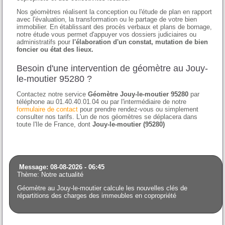
Nos géomètres réalisent la conception ou l'étude de plan en rapport
avec l'évaluation, la transformation ou le partage de votre bien
immobilier. En établissant des procès verbaux et plans de bornage,
notre étude vous permet d'appuyer vos dossiers judiciaires ou
administratifs pour
l'élaboration d'un constat, mutation de bien
foncier ou état des lieux.
Besoin d'une intervention de géomètre au Jouy-
le-moutier 95280 ?
Contactez notre service
Géomètre Jouy-le-moutier 95280
par
téléphone au 01.40.40.01.04 ou par l'intermédiaire de notre
formulaire de contact
pour prendre rendez-vous ou simplement
consulter nos tarifs. L'un de nos géomètres se déplacera dans
toute l'Ile de France, dont
Jouy-le-moutier (95280)
Message: 08-08-2026 - 06:45
Thème: Notre actualité
Géomètre au Jouy-le-moutier calcule les nouvelles clés de
répartitions des charges des immeubles en copropriété