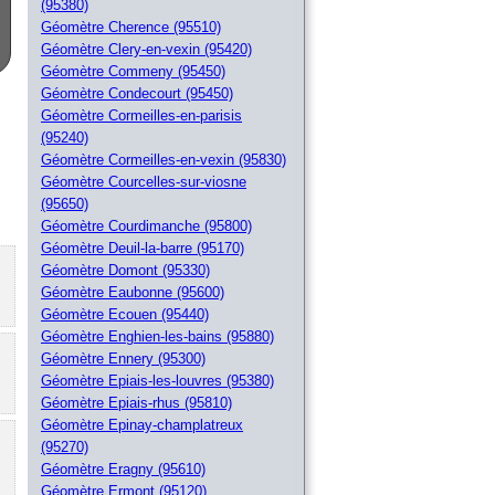
(95380)
Géomètre Cherence (95510)
Géomètre Clery-en-vexin (95420)
Géomètre Commeny (95450)
Géomètre Condecourt (95450)
Géomètre Cormeilles-en-parisis
(95240)
Géomètre Cormeilles-en-vexin (95830)
Géomètre Courcelles-sur-viosne
(95650)
Géomètre Courdimanche (95800)
Géomètre Deuil-la-barre (95170)
Géomètre Domont (95330)
Géomètre Eaubonne (95600)
Géomètre Ecouen (95440)
Géomètre Enghien-les-bains (95880)
Géomètre Ennery (95300)
Géomètre Epiais-les-louvres (95380)
Géomètre Epiais-rhus (95810)
Géomètre Epinay-champlatreux
(95270)
Géomètre Eragny (95610)
Géomètre Ermont (95120)