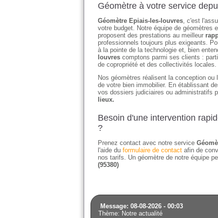
Géomètre à votre service depu
Géomètre Epiais-les-louvres
, c'est l'as
votre budget. Notre équipe de géomètres et
proposent des prestations au meilleur
rapp
professionnels toujours plus exigeants. Po
à la pointe de la technologie et, bien en
louvres
comptons parmi ses clients : part
de copropriété et des collectivités locales.
Nos géomètres réalisent la conception ou l'
de votre bien immobilier. En établissant 
vos dossiers judiciaires ou administratifs 
lieux.
Besoin d'une intervention rapi
?
Prenez contact avec notre service
Géomèt
l'aide du
formulaire de contact
afin de conv
nos tarifs. Un géomètre de notre équipe pe
(95380)
Message: 08-08-2026 - 00:03
Thème: Notre actualité