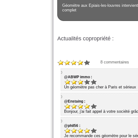
Géomètre aux Epiais-les-louvres intervient 
complet
Actualités copropriété :
8
commentaires
@ABWP immo :
Un géomètre pas cher à Paris et sérieux
@Enstaing :
Bonjour, j'ai fait appel à votre société gr
@phil56 :
Je recommande ces géomètre pour le série