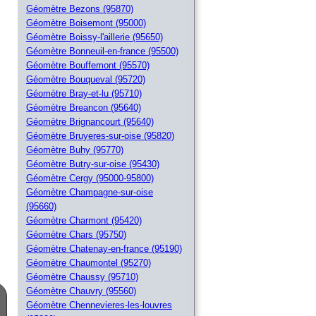
Géomètre Bezons (95870)
Géomètre Boisemont (95000)
Géomètre Boissy-l'aillerie (95650)
Géomètre Bonneuil-en-france (95500)
Géomètre Bouffemont (95570)
Géomètre Bouqueval (95720)
Géomètre Bray-et-lu (95710)
Géomètre Breancon (95640)
Géomètre Brignancourt (95640)
Géomètre Bruyeres-sur-oise (95820)
Géomètre Buhy (95770)
Géomètre Butry-sur-oise (95430)
Géomètre Cergy (95000-95800)
Géomètre Champagne-sur-oise
(95660)
Géomètre Charmont (95420)
Géomètre Chars (95750)
Géomètre Chatenay-en-france (95190)
Géomètre Chaumontel (95270)
Géomètre Chaussy (95710)
Géomètre Chauvry (95560)
Géomètre Chennevieres-les-louvres