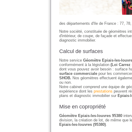
des départements d'Ile de France : 77, 78, 
Notre société, constituée de géomètres in
d'intérieur, de coupe, de façade et effectu
diagnostic immobilier.
Calcul de surfaces
Notre service
Géomètre Epiais-les-louvr
conformément à la législation
(Loi Carrez 
dont vous pouvez avoir besoin : surface ha
surface commerciale
pour les commerces 
SHOB.
Nos géomètres effectuent égaleme
ou non.
Notre cabinet comprend une équipe de géo
expérience dont les
prestations
peuvent ré
plans et diagnostic immobilier sur
Epiais-
Mise en copropriété
Géomètre Epiais-les-louvres 95380
inter
division, la création de lot, de même que l
Epiais-les-louvres (95380)
.