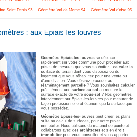
ne Saint Denis 93
Géomètre Val de Marne 94
Géomètre Val d'oise 95
omètres : aux Epiais-les-louvres
Géomètre Epiais-les-louvres
se déplace
rapidement sur votre commune pour procéder aux
prises de mesures que vous souhaitez :
calculer la
surface
du terrain dont vous disposez ou du
logement que vous réhabilitez pour une vente ou
d'une division. Vous désirez procéder au
réaménagement
parcelle
? Vous sounhaitez calculer
précisément une
surface au sol
ou mesure la
surface exacte de votre
sous-sol
? Nos géomètres
interviennent sur Epiais-les-louvres pour mesurer de
façon professionnelle et économique la surface que
vous possédez.
Géomètre Epiais-les-louvres
peut créer les plans
suite au calcul de surfaces, pour votre projet
immobilier. Nous utilisons du matériel de pointe et
collabarons avec des
architectes
et s en
droit
immobilier
pour vous conseiller et vous apporter