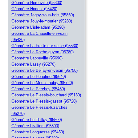
Géomètre Herouville (95300)
Géomètre Hodent (95420)
Géomètre Jagny-sous-bois (95850)
Géomètre Jouy-le-moutier (95280)
Géomètre L'isle-adam (95290)
Géomètre La Chapelle-en-vexin
(95420)
Géomètre La Frette-sur-seine (95530)
Géomètre La Roche-guyon (95780)
Géomètre Labbeville (95690)
Géomètre Lassy (95270)
Géomètre Le Bellay-en-vexin (95750)
Géomètre Le Heaulme (95640)
Géomètre Le Mesnil-aubry (95720)
Géomètre Le Perchay (95450)
Géomètre Le Plessis-bouchard (95130)
Géomètre Le Plessis-gassot (95720)
Géomètre Le Plessis-luzarches
(95270)
Géomètre Le Thillay (95500)
Géomètre Livilliers (95300)
Géomètre Longuesse (95450)