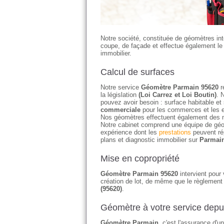
Notre société, constituée de géomètres in
coupe, de façade et effectue également le c
immobilier.
Calcul de surfaces
Notre service
Géomètre Parmain 95620
r
la législation
(Loi Carrez et Loi Boutin)
. 
pouvez avoir besoin : surface habitable et
commerciale
pour les commerces et les e
Nos géomètres effectuent également des 
Notre cabinet comprend une équipe de géo
expérience dont les
prestations
peuvent ré
plans et diagnostic immobilier sur
Parmain
Mise en copropriété
Géomètre Parmain 95620
intervient pour 
création de lot, de même que le règlement 
(95620)
.
Géomètre à votre service depu
Géomètre Parmain
, c'est l'assurance d'u