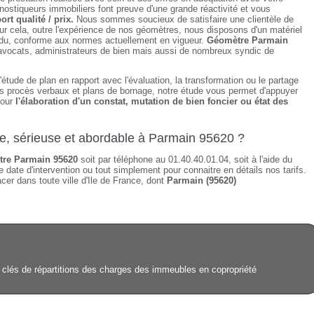
ostiqueurs immobiliers font preuve d'une grande réactivité et vous
ort qualité / prix.
Nous sommes soucieux de satisfaire une clientèle de
ur cela, outre l'expérience de nos géomètres, nous disposons d'un matériel
tendu, conforme aux normes actuellement en vigueur.
Géomètre Parmain
, avocats, administrateurs de bien mais aussi de nombreux syndic de
étude de plan en rapport avec l'évaluation, la transformation ou le partage
des procès verbaux et plans de bornage, notre étude vous permet d'appuyer
pour
l'élaboration d'un constat, mutation de bien foncier ou état des
de, sérieuse et abordable à Parmain 95620 ?
re Parmain 95620
soit par téléphone au 01.40.40.01.04, soit à l'aide du
 date d'intervention ou tout simplement pour connaitre en détails nos tarifs.
er dans toute ville d'Ile de France, dont
Parmain (95620)
clés de répartitions des charges des immeubles en copropriété