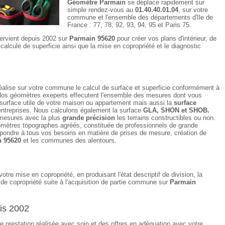
Géomètre Parmain
se déplace rapidement sur
simple rendez-vous au
01.40.40.01.04
, sur votre
commune et l'ensemble des départements d'Ile de
France : 77, 78, 92, 93, 94, 95 et Paris 75.
tervient depuis 2002 sur
Parmain 95620
pour créer vos plans d'intérieur, de
alcule de superficie ainsi que la mise en copropriété et le diagnostic
éalise sur votre commune le calcul de surface et superficie conformément à
Nos géomètres exeperts effecutent l'ensemble des mesures dont vous
 surface utile de votre maison ou appartement mais aussi la
surface
ntreprises. Nous calculons également la surface
GLA, SHON et SHOB.
mesures avec la plus
grande précision
les terrains constructibles ou non.
mètres topographes agréés, constituée de professionnels de grande
pondre à tous vos besoins en matière de prises de mesure, création de
 95620
et les communes des alentours.
votre mise en copropriété, en produisant l'état descriptif de division, la
de copropriété suite à l'acquisition de partie commune sur
Parmain
is 2002
ne prestation réalisée avec soin et des offres en adéquation avec votre