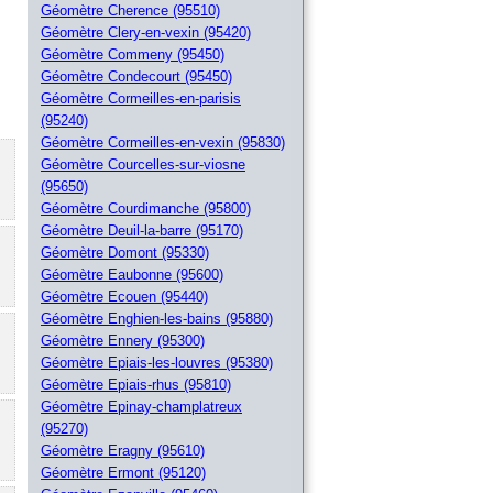
Géomètre Cherence (95510)
Géomètre Clery-en-vexin (95420)
Géomètre Commeny (95450)
Géomètre Condecourt (95450)
Géomètre Cormeilles-en-parisis
(95240)
Géomètre Cormeilles-en-vexin (95830)
Géomètre Courcelles-sur-viosne
(95650)
Géomètre Courdimanche (95800)
Géomètre Deuil-la-barre (95170)
Géomètre Domont (95330)
Géomètre Eaubonne (95600)
Géomètre Ecouen (95440)
Géomètre Enghien-les-bains (95880)
Géomètre Ennery (95300)
Géomètre Epiais-les-louvres (95380)
Géomètre Epiais-rhus (95810)
Géomètre Epinay-champlatreux
(95270)
Géomètre Eragny (95610)
Géomètre Ermont (95120)