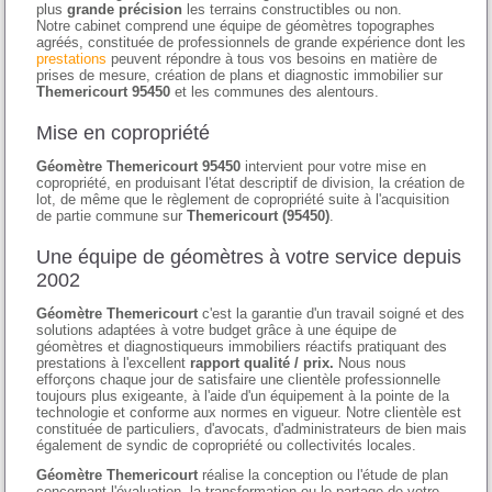
plus
grande précision
les terrains constructibles ou non.
Notre cabinet comprend une équipe de géomètres topographes
agréés, constituée de professionnels de grande expérience dont les
prestations
peuvent répondre à tous vos besoins en matière de
prises de mesure, création de plans et diagnostic immobilier sur
Themericourt 95450
et les communes des alentours.
Mise en copropriété
Géomètre Themericourt 95450
intervient pour votre mise en
copropriété, en produisant l'état descriptif de division, la création de
lot, de même que le règlement de copropriété suite à l'acquisition
de partie commune sur
Themericourt (95450)
.
Une équipe de géomètres à votre service depuis
2002
Géomètre Themericourt
c'est la garantie d'un travail soigné et des
solutions adaptées à votre budget grâce à une équipe de
géomètres et diagnostiqueurs immobiliers réactifs pratiquant des
prestations à l'excellent
rapport qualité / prix.
Nous nous
efforçons chaque jour de satisfaire une clientèle professionnelle
toujours plus exigeante, à l'aide d'un équipement à la pointe de la
technologie et conforme aux normes en vigueur. Notre clientèle est
constituée de particuliers, d'avocats, d'administrateurs de bien mais
également de syndic de copropriété ou collectivités locales.
Géomètre Themericourt
réalise la conception ou l'étude de plan
concernant l'évaluation, la transformation ou le partage de votre