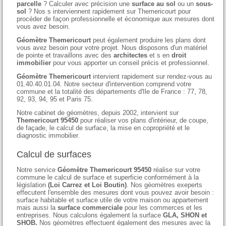
parcelle
? Calculer avec précision une
surface au sol
ou un
sous-
sol
? Nos s interviennent rapidement sur Themericourt pour
procéder de façon professionnelle et économique aux mesures dont
vous avez besoin.
Géomètre Themericourt
peut également produire les plans dont
vous avez besoin pour votre projet. Nous disposons d'un matériel
de pointe et travaillons avec des
architectes
et s en
droit
immobilier
pour vous apporter un conseil précis et professionnel.
Géomètre Themericourt
intervient rapidement sur rendez-vous au
01.40.40.01.04. Notre secteur d'intervention comprend votre
commune et la totalité des départements d'Ile de France : 77, 78,
92, 93, 94, 95 et Paris 75.
Notre cabinet de géomètres, depuis 2002, intervient sur
Themericourt 95450
pour réaliser vos plans d'intérieur, de coupe,
de façade, le calcul de surface, la mise en copropriété et le
diagnostic immobilier.
Calcul de surfaces
Notre service
Géomètre Themericourt 95450
réalise sur votre
commune le calcul de surface et superficie conformément à la
législation
(Loi Carrez et Loi Boutin)
. Nos géomètres exeperts
effecutent l'ensemble des mesures dont vous pouvez avoir besoin :
surface habitable et surface utile de votre maison ou appartement
mais aussi la
surface commerciale
pour les commerces et les
entreprises. Nous calculons également la surface
GLA, SHON et
SHOB.
Nos géomètres effectuent également des mesures avec la