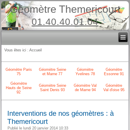
Géomètre Themericourt
01.40.40.01.04
Vous êtes ici :
Accueil
Géomètre Paris
Géomètre Seine
Géomètre
Géomètre
75
et Marne 77
Yvelines 78
Essonne 91
Géomètre
Géomètre Seine
Géomètre Val
Géomètre
Hauts de Seine
Saint Denis 93
de Marne 94
Val d'oise 95
92
Interventions de nos géomètres : à
Themericourt
Publié le lundi 20 janvier 2014 10:33