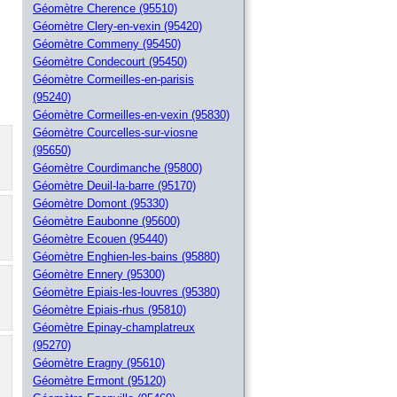
Géomètre Cherence (95510)
Géomètre Clery-en-vexin (95420)
Géomètre Commeny (95450)
Géomètre Condecourt (95450)
Géomètre Cormeilles-en-parisis
(95240)
Géomètre Cormeilles-en-vexin (95830)
Géomètre Courcelles-sur-viosne
(95650)
Géomètre Courdimanche (95800)
Géomètre Deuil-la-barre (95170)
Géomètre Domont (95330)
Géomètre Eaubonne (95600)
Géomètre Ecouen (95440)
Géomètre Enghien-les-bains (95880)
Géomètre Ennery (95300)
Géomètre Epiais-les-louvres (95380)
Géomètre Epiais-rhus (95810)
Géomètre Epinay-champlatreux
(95270)
Géomètre Eragny (95610)
Géomètre Ermont (95120)