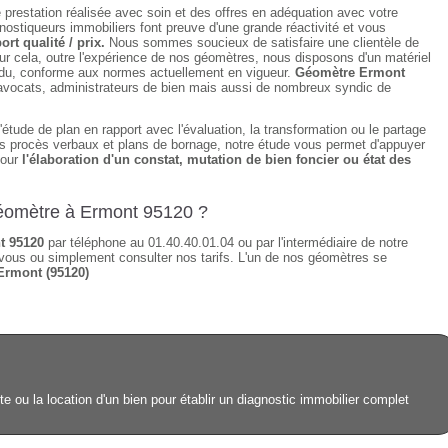
e prestation réalisée avec soin et des offres en adéquation avec votre
ostiqueurs immobiliers font preuve d'une grande réactivité et vous
ort qualité / prix.
Nous sommes soucieux de satisfaire une clientèle de
ur cela, outre l'expérience de nos géomètres, nous disposons d'un matériel
tendu, conforme aux normes actuellement en vigueur.
Géomètre Ermont
, avocats, administrateurs de bien mais aussi de nombreux syndic de
étude de plan en rapport avec l'évaluation, la transformation ou le partage
des procès verbaux et plans de bornage, notre étude vous permet d'appuyer
pour
l'élaboration d'un constat, mutation de bien foncier ou état des
géomètre à Ermont 95120 ?
t 95120
par téléphone au 01.40.40.01.04 ou par l'intermédiaire de notre
vous ou simplement consulter nos tarifs. L'un de nos géomètres se
Ermont (95120)
e ou la location d'un bien pour établir un diagnostic immobilier complet