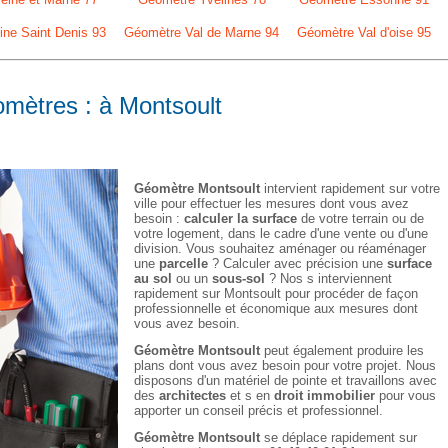
ne Saint Denis 93
Géomètre Val de Marne 94
Géomètre Val d'oise 95
omètres : à Montsoult
Géomètre Montsoult
intervient rapidement sur votre
ville pour effectuer les mesures dont vous avez
besoin :
calculer la surface
de votre terrain ou de
votre logement, dans le cadre d'une vente ou d'une
division. Vous souhaitez aménager ou réaménager
une
parcelle
? Calculer avec précision une
surface
au sol
ou un
sous-sol
? Nos s interviennent
rapidement sur Montsoult pour procéder de façon
professionnelle et économique aux mesures dont
vous avez besoin.
Géomètre Montsoult
peut également produire les
plans dont vous avez besoin pour votre projet. Nous
disposons d'un matériel de pointe et travaillons avec
des
architectes
et s en
droit immobilier
pour vous
apporter un conseil précis et professionnel.
Géomètre Montsoult
se déplace rapidement sur