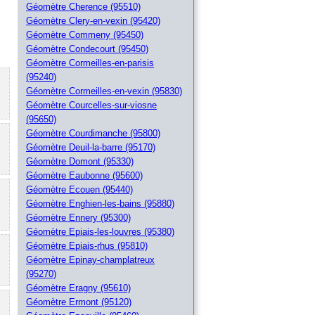
Géomètre Cherence (95510)
Géomètre Clery-en-vexin (95420)
Géomètre Commeny (95450)
Géomètre Condecourt (95450)
Géomètre Cormeilles-en-parisis
(95240)
Géomètre Cormeilles-en-vexin (95830)
Géomètre Courcelles-sur-viosne
(95650)
Géomètre Courdimanche (95800)
Géomètre Deuil-la-barre (95170)
Géomètre Domont (95330)
Géomètre Eaubonne (95600)
Géomètre Ecouen (95440)
Géomètre Enghien-les-bains (95880)
Géomètre Ennery (95300)
Géomètre Epiais-les-louvres (95380)
Géomètre Epiais-rhus (95810)
Géomètre Epinay-champlatreux
(95270)
Géomètre Eragny (95610)
Géomètre Ermont (95120)