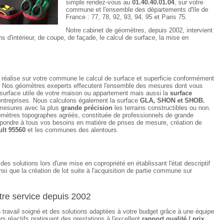
simple rendez-vous au
01.40.40.01.04
, sur votre
commune et l'ensemble des départements d'Ile de
France : 77, 78, 92, 93, 94, 95 et Paris 75.
Notre cabinet de géomètres, depuis 2002, intervient
ns d'intérieur, de coupe, de façade, le calcul de surface, la mise en
réalise sur votre commune le calcul de surface et superficie conformément
. Nos géomètres exeperts effecutent l'ensemble des mesures dont vous
 surface utile de votre maison ou appartement mais aussi la
surface
ntreprises. Nous calculons également la surface
GLA, SHON et SHOB.
mesures avec la plus
grande précision
les terrains constructibles ou non.
mètres topographes agréés, constituée de professionnels de grande
pondre à tous vos besoins en matière de prises de mesure, création de
lt 95560
et les communes des alentours.
es solutions lors d'une mise en copropriété en établissant l'état descriptif
nsi que la création de lot suite à l'acquisition de partie commune sur
re service depuis 2002
n travail soigné et des solutions adaptées à votre budget grâce à une équipe
s réactifs pratiquant des prestations à l'excellent
rapport qualité / prix.