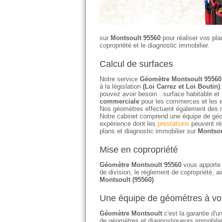
sur
Montsoult 95560
pour réaliser vos pla
copropriété et le diagnostic immobilier.
Calcul de surfaces
Notre service
Géomètre Montsoult 95560
à la législation
(Loi Carrez et Loi Boutin)
pouvez avoir besoin : surface habitable et
commerciale
pour les commerces et les e
Nos géomètres effectuent également des 
Notre cabinet comprend une équipe de géo
expérience dont les
prestations
peuvent ré
plans et diagnostic immobilier sur
Montsou
Mise en copropriété
Géomètre Montsoult 95560
vous apporte d
de division, le règlement de copropriété, ai
Montsoult (95560)
.
Une équipe de géomètres à vot
Géomètre Montsoult
c'est la garantie d'u
de géomètres et diagnostiqueurs immobilier