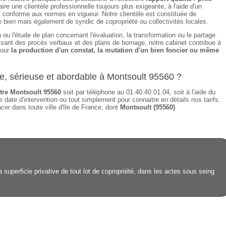
re une clientèle professionnelle toujours plus exigeante, à l'aide d'un
t conforme aux normes en vigueur. Notre clientèle est constituée de
de bien mais également de syndic de copropriété ou collectivités locales.
 ou l'étude de plan concernant l'évaluation, la transformation ou le partage
alisant des procès verbaux et des plans de bornage, notre cabinet contribue à
pour
la production d'un constat, la mutation d'un bien foncier ou même
de, sérieuse et abordable à Montsoult 95560 ?
re Montsoult 95560
soit par téléphone au 01.40.40.01.04, soit à l'aide du
 date d'intervention ou tout simplement pour connaitre en détails nos tarifs.
er dans toute ville d'Ile de France, dont
Montsoult (95560)
superficie privative de tout lot de copropriété, dans les actes sous seing