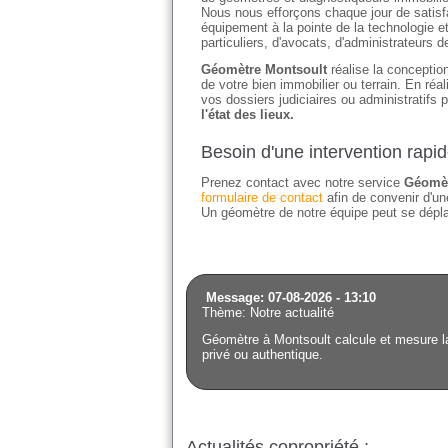
Nous nous efforçons chaque jour de satisfai
équipement à la pointe de la technologie e
particuliers, d'avocats, d'administrateurs 
Géomètre Montsoult
réalise la conception
de votre bien immobilier ou terrain. En ré
vos dossiers judiciaires ou administratifs 
l'état des lieux.
Besoin d'une intervention rapi
Prenez contact avec notre service
Géomèt
formulaire de contact
afin de convenir d'une
Un géomètre de notre équipe peut se déplac
Message: 07-08-2026 - 13:10
Thème: Notre actualité
Géomètre à Montsoult calcule et mesure la 
privé ou authentique.
Actualités copropriété :