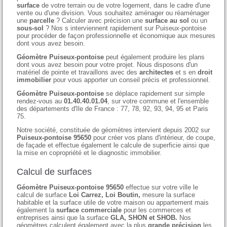
surface
de votre terrain ou de votre logement, dans le cadre d'une
vente ou d'une division. Vous souhaitez aménager ou réaménager
une
parcelle
? Calculer avec précision une
surface au sol
ou un
sous-sol
? Nos s interviennent rapidement sur Puiseux-pontoise
pour procéder de façon professionnelle et économique aux mesures
dont vous avez besoin.
Géomètre Puiseux-pontoise
peut également produire les plans
dont vous avez besoin pour votre projet. Nous disposons d'un
matériel de pointe et travaillons avec des
architectes
et s en
droit
immobilier
pour vous apporter un conseil précis et professionnel.
Géomètre Puiseux-pontoise
se déplace rapidement sur simple
rendez-vous au
01.40.40.01.04
, sur votre commune et l'ensemble
des départements d'Ile de France : 77, 78, 92, 93, 94, 95 et Paris
75.
Notre société, constituée de géomètres intervient depuis 2002 sur
Puiseux-pontoise 95650
pour créer vos plans d'intérieur, de coupe,
de façade et effectue également le calcule de superficie ainsi que
la mise en copropriété et le diagnostic immobilier.
Calcul de surfaces
Géomètre Puiseux-pontoise 95650
effectue sur votre ville le
calcul de surface
Loi Carrez, Loi Boutin,
mesure la surface
habitable et la surface utile de votre maison ou appartement mais
également la
surface commerciale
pour les commerces et
entreprises ainsi que la surface
GLA, SHON et SHOB.
Nos
géomètres calculent également avec la plus
grande précision
les