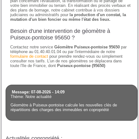
plan concernant l'évaluation, la transformation ou le partage de
votre bien immobilier ou terrain. En réalisant des procès verbaux et
des plans de bornage, notre cabinet contribue à vos dossiers
judiciaires ou administratifs pour
la production d'un constat, la
mutation d'un bien foncier ou même l'état des lieux.
Besoin d'une intervention de géomètre à
Puiseux-pontoise 95650 ?
Contactez notre service
Géomètre Puiseux-pontoise 95650
par
téléphone au 01.40.40.01.04 ou par l'intermédiaire de notre
formulaire de contact
pour prendre rendez-vous ou simplement
consulter nos tarifs. L'un de nos géomètres se déplacera dans
toute l'Ile de France, dont
Puiseux-pontoise (95650)
Message: 07-08-2026 - 14:09
Thème: Notre actualité
Géomètre à Puiseux-pontoise calcule les nouvelles clés de
répartitions des charges des immeubles en copropriété
Actualités copropriété :