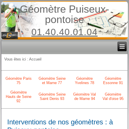
Géomètre Puiseux-
pontoise
01.40.40.01.04
Vous êtes ici :
Accueil
Géomètre Paris
Géomètre Seine
Géomètre
Géomètre
75
et Marne 77
Yvelines 78
Essonne 91
Géomètre
Géomètre Seine
Géomètre Val
Géomètre
Hauts de Seine
Saint Denis 93
de Marne 94
Val d'oise 95
92
Interventions de nos géomètres : à