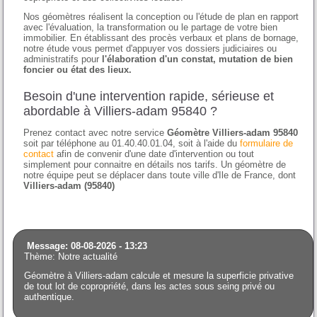
Nos géomètres réalisent la conception ou l'étude de plan en rapport
avec l'évaluation, la transformation ou le partage de votre bien
immobilier. En établissant des procès verbaux et plans de bornage,
notre étude vous permet d'appuyer vos dossiers judiciaires ou
administratifs pour
l'élaboration d'un constat, mutation de bien
foncier ou état des lieux.
Besoin d'une intervention rapide, sérieuse et
abordable à Villiers-adam 95840 ?
Prenez contact avec notre service
Géomètre Villiers-adam 95840
soit par téléphone au 01.40.40.01.04, soit à l'aide du
formulaire de
contact
afin de convenir d'une date d'intervention ou tout
simplement pour connaitre en détails nos tarifs. Un géomètre de
notre équipe peut se déplacer dans toute ville d'Ile de France, dont
Villiers-adam (95840)
Message: 08-08-2026 - 13:23
Thème: Notre actualité
Géomètre à Villiers-adam calcule et mesure la superficie privative
de tout lot de copropriété, dans les actes sous seing privé ou
authentique.