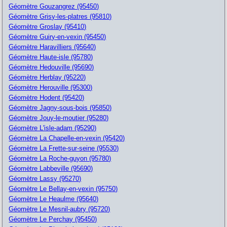
Géomètre Gouzangrez (95450)
Géomètre Grisy-les-platres (95810)
Géomètre Groslay (95410)
Géomètre Guiry-en-vexin (95450)
Géomètre Haravilliers (95640)
Géomètre Haute-isle (95780)
Géomètre Hedouville (95690)
Géomètre Herblay (95220)
Géomètre Herouville (95300)
Géomètre Hodent (95420)
Géomètre Jagny-sous-bois (95850)
Géomètre Jouy-le-moutier (95280)
Géomètre L'isle-adam (95290)
Géomètre La Chapelle-en-vexin (95420)
Géomètre La Frette-sur-seine (95530)
Géomètre La Roche-guyon (95780)
Géomètre Labbeville (95690)
Géomètre Lassy (95270)
Géomètre Le Bellay-en-vexin (95750)
Géomètre Le Heaulme (95640)
Géomètre Le Mesnil-aubry (95720)
Géomètre Le Perchay (95450)