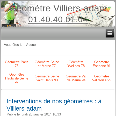
Géomètre Villiers-adam
01.40.40.01.04
Vous êtes ici :
Accueil
Géomètre Paris
Géomètre Seine
Géomètre
Géomètre
75
et Marne 77
Yvelines 78
Essonne 91
Géomètre
Géomètre Seine
Géomètre Val
Géomètre
Hauts de Seine
Saint Denis 93
de Marne 94
Val d'oise 95
92
Interventions de nos géomètres : à
Villiers-adam
Publié le lundi 20 janvier 2014 10:33