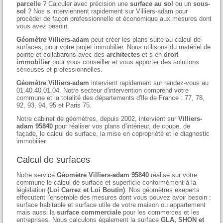
parcelle
? Calculer avec précision une
surface au sol
ou un
sous-
sol
? Nos s interviennent rapidement sur Villiers-adam pour
procéder de façon professionnelle et économique aux mesures dont
vous avez besoin.
Géomètre Villiers-adam
peut créer les plans suite au calcul de
surfaces, pour votre projet immobilier. Nous utilisons du matériel de
pointe et collabarons avec des
architectes
et s en
droit
immobilier
pour vous conseiller et vous apporter des solutions
sérieuses et professionnelles.
Géomètre Villiers-adam
intervient rapidement sur rendez-vous au
01.40.40.01.04. Notre secteur d'intervention comprend votre
commune et la totalité des départements d'Ile de France : 77, 78,
92, 93, 94, 95 et Paris 75.
Notre cabinet de géomètres, depuis 2002, intervient sur
Villiers-
adam 95840
pour réaliser vos plans d'intérieur, de coupe, de
façade, le calcul de surface, la mise en copropriété et le diagnostic
immobilier.
Calcul de surfaces
Notre service
Géomètre Villiers-adam 95840
réalise sur votre
commune le calcul de surface et superficie conformément à la
législation
(Loi Carrez et Loi Boutin)
. Nos géomètres exeperts
effecutent l'ensemble des mesures dont vous pouvez avoir besoin :
surface habitable et surface utile de votre maison ou appartement
mais aussi la
surface commerciale
pour les commerces et les
entreprises. Nous calculons également la surface
GLA, SHON et