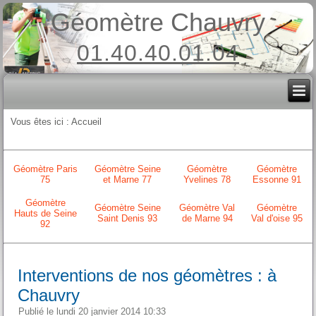
Géomètre Chauvry
01.40.40.01.04
Vous êtes ici :
Accueil
Géomètre Paris
Géomètre Seine
Géomètre
Géomètre
75
et Marne 77
Yvelines 78
Essonne 91
Géomètre
Géomètre Seine
Géomètre Val
Géomètre
Hauts de Seine
Saint Denis 93
de Marne 94
Val d'oise 95
92
Interventions de nos géomètres : à
Chauvry
Publié le lundi 20 janvier 2014 10:33