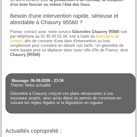
d'un bien foncier ou même l'état des lieux.
Besoin d'une intervention rapide, sérieuse et
abordable à Chauvry 95560 ?
Prenez contact avec notre service
Géomètre Chauvry 95560
soit
par téléphone au 01.40.40.01.04, soit à l'aide du
formulaire de
contact
afin de convenir d'une date d'intervention ou tout
simplement pour connaitre en détails nos tarifs. Un géomètre de
notre équipe peut se déplacer dans toute ville d'Ile de France, dont
Chauvry (95560)
Message: 06-08-2026 - 23:34
Thème: Notre actualité
Géomètre à Chauvry conçoit vos plans nécessaires à vos
nouveaux projets, ainsi qu'au dépot du permis de construire en
suivant les règles légales et la législation en vigueur
Actualités copropriété :