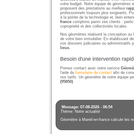
votre budget. Notre équipe de géomètres et
proposent des prestations au meilleur
rapp
professionnels toujours plus exigeants. Po
à la pointe de la technologie et, bien en
france
comptons parmi ses clients : partic
copropriété et des collectivités locales.
Nos géomètres réalisent la conception ou l'
de votre bien immobilier. En établissant 
vos dossiers judiciaires ou administratifs 
lieux.
Besoin d'une intervention rapi
Prenez contact avec notre service
Géomèt
l'aide du
formulaire de contact
afin de conv
nos tarifs. Un géomètre de notre équipe pe
(95850)
Message: 07-08-2026 - 06:54
Thème: Notre actualité
Géomètre à Mareil-en-france calcule les n