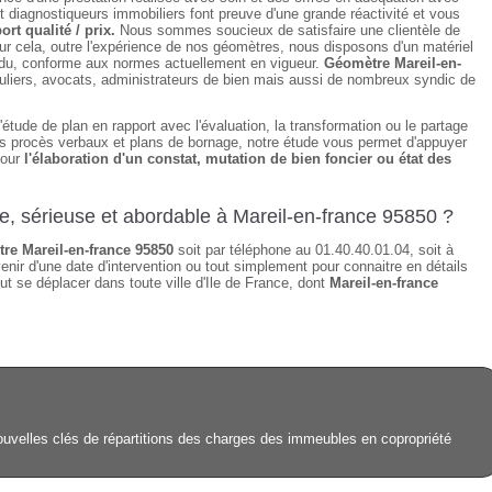
 diagnostiqueurs immobiliers font preuve d'une grande réactivité et vous
ort qualité / prix.
Nous sommes soucieux de satisfaire une clientèle de
ur cela, outre l'expérience de nos géomètres, nous disposons d'un matériel
tendu, conforme aux normes actuellement en vigueur.
Géomètre Mareil-en-
uliers, avocats, administrateurs de bien mais aussi de nombreux syndic de
étude de plan en rapport avec l'évaluation, la transformation ou le partage
des procès verbaux et plans de bornage, notre étude vous permet d'appuyer
pour
l'élaboration d'un constat, mutation de bien foncier ou état des
de, sérieuse et abordable à Mareil-en-france 95850 ?
re Mareil-en-france 95850
soit par téléphone au 01.40.40.01.04, soit à
enir d'une date d'intervention ou tout simplement pour connaitre en détails
ut se déplacer dans toute ville d'Ile de France, dont
Mareil-en-france
ouvelles clés de répartitions des charges des immeubles en copropriété