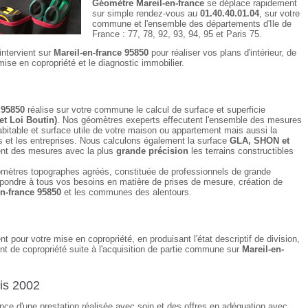
Géomètre Mareil-en-france
se déplace rapidement
sur simple rendez-vous au
01.40.40.01.04
, sur votre
commune et l'ensemble des départements d'Ile de
France : 77, 78, 92, 93, 94, 95 et Paris 75.
intervient sur
Mareil-en-france 95850
pour réaliser vos plans d'intérieur, de
mise en copropriété et le diagnostic immobilier.
 95850
réalise sur votre commune le calcul de surface et superficie
et Loi Boutin)
. Nos géomètres exeperts effecutent l'ensemble des mesures
bitable et surface utile de votre maison ou appartement mais aussi la
et les entreprises. Nous calculons également la surface
GLA, SHON et
nt des mesures avec la plus
grande précision
les terrains constructibles
mètres topographes agréés, constituée de professionnels de grande
pondre à tous vos besoins en matière de prises de mesure, création de
en-france 95850
et les communes des alentours.
nt pour votre mise en copropriété, en produisant l'état descriptif de division,
nt de copropriété suite à l'acquisition de partie commune sur
Mareil-en-
is 2002
rance d'une prestation réalisée avec soin et des offres en adéquation avec