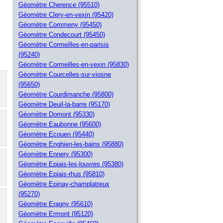
Géomètre Cherence (95510)
Géomètre Clery-en-vexin (95420)
Géomètre Commeny (95450)
Géomètre Condecourt (95450)
Géomètre Cormeilles-en-parisis
(95240)
Géomètre Cormeilles-en-vexin (95830)
Géomètre Courcelles-sur-viosne
(95650)
Géomètre Courdimanche (95800)
Géomètre Deuil-la-barre (95170)
Géomètre Domont (95330)
Géomètre Eaubonne (95600)
Géomètre Ecouen (95440)
Géomètre Enghien-les-bains (95880)
Géomètre Ennery (95300)
Géomètre Epiais-les-louvres (95380)
Géomètre Epiais-rhus (95810)
Géomètre Epinay-champlatreux
(95270)
Géomètre Eragny (95610)
Géomètre Ermont (95120)