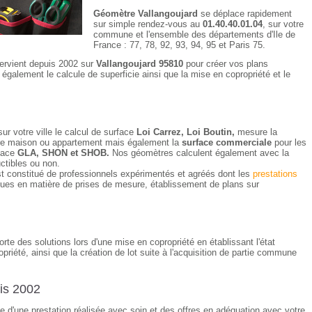
Géomètre Vallangoujard
se déplace rapidement
sur simple rendez-vous au
01.40.40.01.04
, sur votre
commune et l'ensemble des départements d'Ile de
France : 77, 78, 92, 93, 94, 95 et Paris 75.
tervient depuis 2002 sur
Vallangoujard 95810
pour créer vos plans
e également le calcule de superficie ainsi que la mise en copropriété et le
ur votre ville le calcul de surface
Loi Carrez, Loi Boutin,
mesure la
votre maison ou appartement mais également la
surface commerciale
pour les
rface
GLA, SHON et SHOB.
Nos géomètres calculent également avec la
uctibles ou non.
t constitué de professionnels expérimentés et agréés dont les
prestations
ues en matière de prises de mesure, établissement de plans sur
te des solutions lors d'une mise en copropriété en établissant l'état
opriété, ainsi que la création de lot suite à l'acquisition de partie commune
is 2002
ce d'une prestation réalisée avec soin et des offres en adéquation avec votre