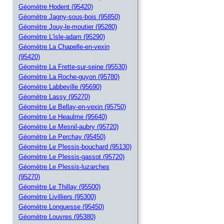
Géomètre Hodent (95420)
Géomètre Jagny-sous-bois (95850)
Géomètre Jouy-le-moutier (95280)
Géomètre L'isle-adam (95290)
Géomètre La Chapelle-en-vexin
(95420)
Géomètre La Frette-sur-seine (95530)
Géomètre La Roche-guyon (95780)
Géomètre Labbeville (95690)
Géomètre Lassy (95270)
Géomètre Le Bellay-en-vexin (95750)
Géomètre Le Heaulme (95640)
Géomètre Le Mesnil-aubry (95720)
Géomètre Le Perchay (95450)
Géomètre Le Plessis-bouchard (95130)
Géomètre Le Plessis-gassot (95720)
Géomètre Le Plessis-luzarches
(95270)
Géomètre Le Thillay (95500)
Géomètre Livilliers (95300)
Géomètre Longuesse (95450)
Géomètre Louvres (95380)