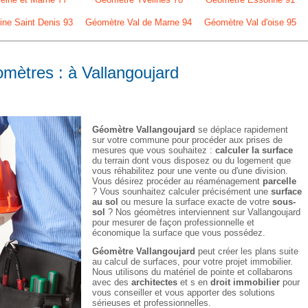
ne Saint Denis 93
Géomètre Val de Marne 94
Géomètre Val d'oise 95
omètres : à Vallangoujard
Géomètre Vallangoujard
se déplace rapidement
sur votre commune pour procéder aux prises de
mesures que vous souhaitez :
calculer la surface
du terrain dont vous disposez ou du logement que
vous réhabilitez pour une vente ou d'une division.
Vous désirez procéder au réaménagement
parcelle
? Vous sounhaitez calculer précisément une
surface
au sol
ou mesure la surface exacte de votre
sous-
sol
? Nos géomètres interviennent sur Vallangoujard
pour mesurer de façon professionnelle et
économique la surface que vous possédez.
Géomètre Vallangoujard
peut créer les plans suite
au calcul de surfaces, pour votre projet immobilier.
Nous utilisons du matériel de pointe et collabarons
avec des
architectes
et s en
droit immobilier
pour
vous conseiller et vous apporter des solutions
sérieuses et professionnelles.