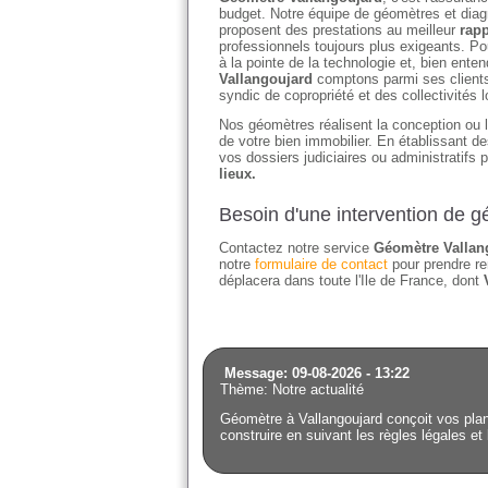
budget. Notre équipe de géomètres et diagn
proposent des prestations au meilleur
rapp
professionnels toujours plus exigeants. Po
à la pointe de la technologie et, bien en
Vallangoujard
comptons parmi ses clients 
syndic de copropriété et des collectivités l
Nos géomètres réalisent la conception ou l'
de votre bien immobilier. En établissant 
vos dossiers judiciaires ou administratifs 
lieux.
Besoin d'une intervention de 
Contactez notre service
Géomètre Vallan
notre
formulaire de contact
pour prendre re
déplacera dans toute l'Ile de France, dont
Message: 09-08-2026 - 13:22
Thème: Notre actualité
Géomètre à Vallangoujard conçoit vos plan
construire en suivant les règles légales et 