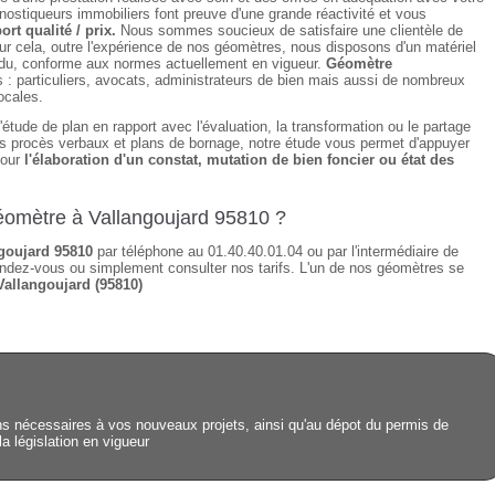
ostiqueurs immobiliers font preuve d'une grande réactivité et vous
ort qualité / prix.
Nous sommes soucieux de satisfaire une clientèle de
ur cela, outre l'expérience de nos géomètres, nous disposons d'un matériel
tendu, conforme aux normes actuellement en vigueur.
Géomètre
: particuliers, avocats, administrateurs de bien mais aussi de nombreux
ocales.
étude de plan en rapport avec l'évaluation, la transformation ou le partage
des procès verbaux et plans de bornage, notre étude vous permet d'appuyer
pour
l'élaboration d'un constat, mutation de bien foncier ou état des
géomètre à Vallangoujard 95810 ?
goujard 95810
par téléphone au 01.40.40.01.04 ou par l'intermédiaire de
ndez-vous ou simplement consulter nos tarifs. L'un de nos géomètres se
Vallangoujard (95810)
s nécessaires à vos nouveaux projets, ainsi qu'au dépot du permis de
la législation en vigueur