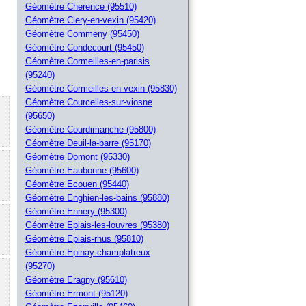
Géomètre Cherence (95510)
Géomètre Clery-en-vexin (95420)
Géomètre Commeny (95450)
Géomètre Condecourt (95450)
Géomètre Cormeilles-en-parisis
(95240)
Géomètre Cormeilles-en-vexin (95830)
Géomètre Courcelles-sur-viosne
(95650)
Géomètre Courdimanche (95800)
Géomètre Deuil-la-barre (95170)
Géomètre Domont (95330)
Géomètre Eaubonne (95600)
Géomètre Ecouen (95440)
Géomètre Enghien-les-bains (95880)
Géomètre Ennery (95300)
Géomètre Epiais-les-louvres (95380)
Géomètre Epiais-rhus (95810)
Géomètre Epinay-champlatreux
(95270)
Géomètre Eragny (95610)
Géomètre Ermont (95120)