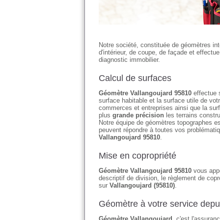
Notre société, constituée de géomètres in
d'intérieur, de coupe, de façade et effectu
diagnostic immobilier.
Calcul de surfaces
Géomètre Vallangoujard 95810
effectue s
surface habitable et la surface utile de 
commerces et entreprises ainsi que la su
plus
grande précision
les terrains constr
Notre équipe de géomètres topographes es
peuvent répondre à toutes vos problématiq
Vallangoujard 95810
.
Mise en copropriété
Géomètre Vallangoujard 95810
vous appor
descriptif de division, le règlement de copr
sur
Vallangoujard (95810)
.
Géomètre à votre service depu
Géomètre Vallangoujard
, c'est l'assuran