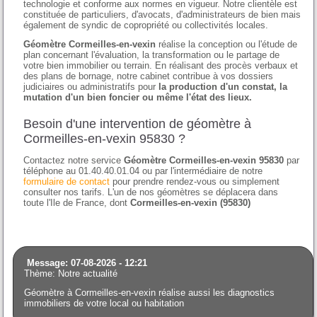
technologie et conforme aux normes en vigueur. Notre clientèle est
constituée de particuliers, d'avocats, d'administrateurs de bien mais
également de syndic de copropriété ou collectivités locales.
Géomètre Cormeilles-en-vexin
réalise la conception ou l'étude de
plan concernant l'évaluation, la transformation ou le partage de
votre bien immobilier ou terrain. En réalisant des procès verbaux et
des plans de bornage, notre cabinet contribue à vos dossiers
judiciaires ou administratifs pour
la production d'un constat, la
mutation d'un bien foncier ou même l'état des lieux.
Besoin d'une intervention de géomètre à
Cormeilles-en-vexin 95830 ?
Contactez notre service
Géomètre Cormeilles-en-vexin 95830
par
téléphone au 01.40.40.01.04 ou par l'intermédiaire de notre
formulaire de contact
pour prendre rendez-vous ou simplement
consulter nos tarifs. L'un de nos géomètres se déplacera dans
toute l'Ile de France, dont
Cormeilles-en-vexin (95830)
Message: 07-08-2026 - 12:21
Thème: Notre actualité
Géomètre à Cormeilles-en-vexin réalise aussi les diagnostics
immobiliers de votre local ou habitation