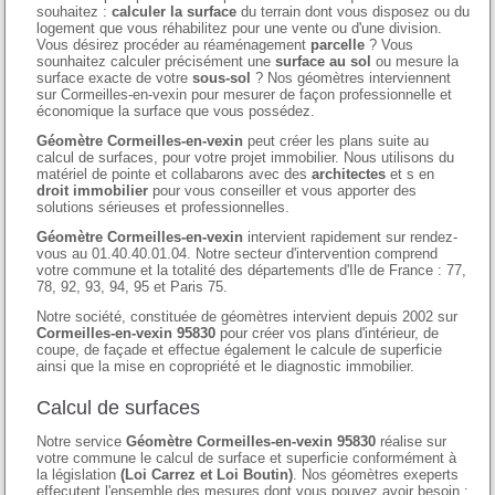
souhaitez :
calculer la surface
du terrain dont vous disposez ou du
logement que vous réhabilitez pour une vente ou d'une division.
Vous désirez procéder au réaménagement
parcelle
? Vous
sounhaitez calculer précisément une
surface au sol
ou mesure la
surface exacte de votre
sous-sol
? Nos géomètres interviennent
sur Cormeilles-en-vexin pour mesurer de façon professionnelle et
économique la surface que vous possédez.
Géomètre Cormeilles-en-vexin
peut créer les plans suite au
calcul de surfaces, pour votre projet immobilier. Nous utilisons du
matériel de pointe et collabarons avec des
architectes
et s en
droit immobilier
pour vous conseiller et vous apporter des
solutions sérieuses et professionnelles.
Géomètre Cormeilles-en-vexin
intervient rapidement sur rendez-
vous au 01.40.40.01.04. Notre secteur d'intervention comprend
votre commune et la totalité des départements d'Ile de France : 77,
78, 92, 93, 94, 95 et Paris 75.
Notre société, constituée de géomètres intervient depuis 2002 sur
Cormeilles-en-vexin 95830
pour créer vos plans d'intérieur, de
coupe, de façade et effectue également le calcule de superficie
ainsi que la mise en copropriété et le diagnostic immobilier.
Calcul de surfaces
Notre service
Géomètre Cormeilles-en-vexin 95830
réalise sur
votre commune le calcul de surface et superficie conformément à
la législation
(Loi Carrez et Loi Boutin)
. Nos géomètres exeperts
effecutent l'ensemble des mesures dont vous pouvez avoir besoin :