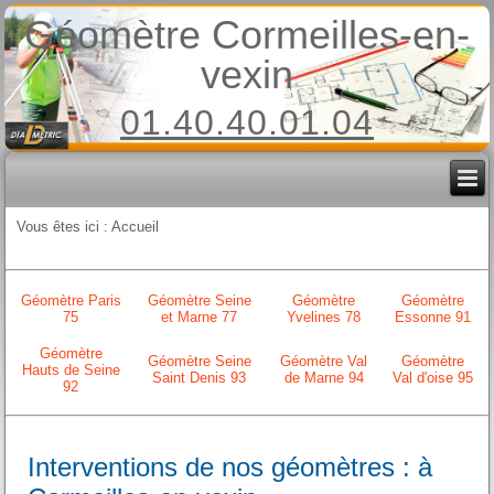
Géomètre Cormeilles-en-
vexin
01.40.40.01.04
Vous êtes ici :
Accueil
Géomètre Paris
Géomètre Seine
Géomètre
Géomètre
75
et Marne 77
Yvelines 78
Essonne 91
Géomètre
Géomètre Seine
Géomètre Val
Géomètre
Hauts de Seine
Saint Denis 93
de Marne 94
Val d'oise 95
92
Interventions de nos géomètres : à