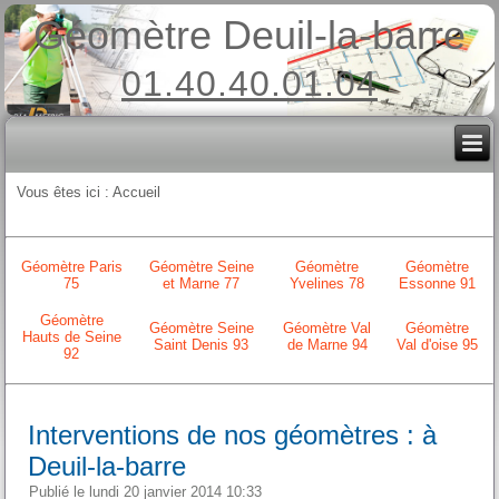
Géomètre Deuil-la-barre
01.40.40.01.04
Vous êtes ici :
Accueil
Géomètre Paris
Géomètre Seine
Géomètre
Géomètre
75
et Marne 77
Yvelines 78
Essonne 91
Géomètre
Géomètre Seine
Géomètre Val
Géomètre
Hauts de Seine
Saint Denis 93
de Marne 94
Val d'oise 95
92
Interventions de nos géomètres : à
Deuil-la-barre
Publié le lundi 20 janvier 2014 10:33