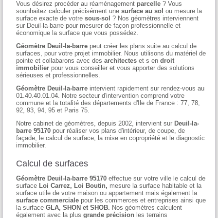
Vous désirez procéder au réaménagement
parcelle
? Vous
sounhaitez calculer précisément une
surface au sol
ou mesure la
surface exacte de votre
sous-sol
? Nos géomètres interviennent
sur Deuil-la-barre pour mesurer de façon professionnelle et
économique la surface que vous possédez.
Géomètre Deuil-la-barre
peut créer les plans suite au calcul de
surfaces, pour votre projet immobilier. Nous utilisons du matériel de
pointe et collabarons avec des
architectes
et s en
droit
immobilier
pour vous conseiller et vous apporter des solutions
sérieuses et professionnelles.
Géomètre Deuil-la-barre
intervient rapidement sur rendez-vous au
01.40.40.01.04. Notre secteur d'intervention comprend votre
commune et la totalité des départements d'Ile de France : 77, 78,
92, 93, 94, 95 et Paris 75.
Notre cabinet de géomètres, depuis 2002, intervient sur
Deuil-la-
barre 95170
pour réaliser vos plans d'intérieur, de coupe, de
façade, le calcul de surface, la mise en copropriété et le diagnostic
immobilier.
Calcul de surfaces
Géomètre Deuil-la-barre 95170
effectue sur votre ville le calcul de
surface
Loi Carrez, Loi Boutin,
mesure la surface habitable et la
surface utile de votre maison ou appartement mais également la
surface commerciale
pour les commerces et entreprises ainsi que
la surface
GLA, SHON et SHOB.
Nos géomètres calculent
également avec la plus
grande précision
les terrains