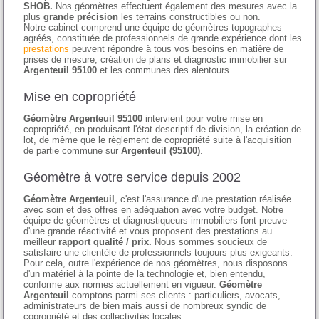
SHOB.
Nos géomètres effectuent également des mesures avec la
plus
grande précision
les terrains constructibles ou non.
Notre cabinet comprend une équipe de géomètres topographes
agréés, constituée de professionnels de grande expérience dont les
prestations
peuvent répondre à tous vos besoins en matière de
prises de mesure, création de plans et diagnostic immobilier sur
Argenteuil 95100
et les communes des alentours.
Mise en copropriété
Géomètre Argenteuil 95100
intervient pour votre mise en
copropriété, en produisant l'état descriptif de division, la création de
lot, de même que le règlement de copropriété suite à l'acquisition
de partie commune sur
Argenteuil (95100)
.
Géomètre à votre service depuis 2002
Géomètre Argenteuil
, c'est l'assurance d'une prestation réalisée
avec soin et des offres en adéquation avec votre budget. Notre
équipe de géomètres et diagnostiqueurs immobiliers font preuve
d'une grande réactivité et vous proposent des prestations au
meilleur
rapport qualité / prix.
Nous sommes soucieux de
satisfaire une clientèle de professionnels toujours plus exigeants.
Pour cela, outre l'expérience de nos géomètres, nous disposons
d'un matériel à la pointe de la technologie et, bien entendu,
conforme aux normes actuellement en vigueur.
Géomètre
Argenteuil
comptons parmi ses clients : particuliers, avocats,
administrateurs de bien mais aussi de nombreux syndic de
copropriété et des collectivités locales.