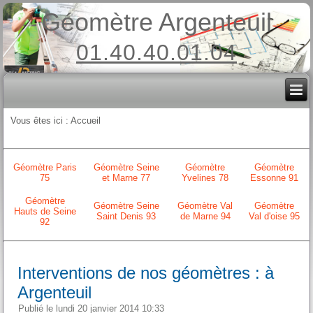
Géomètre Argenteuil
01.40.40.01.04
Vous êtes ici :
Accueil
Géomètre Paris
Géomètre Seine
Géomètre
Géomètre
75
et Marne 77
Yvelines 78
Essonne 91
Géomètre
Géomètre Seine
Géomètre Val
Géomètre
Hauts de Seine
Saint Denis 93
de Marne 94
Val d'oise 95
92
Interventions de nos géomètres : à
Argenteuil
Publié le lundi 20 janvier 2014 10:33