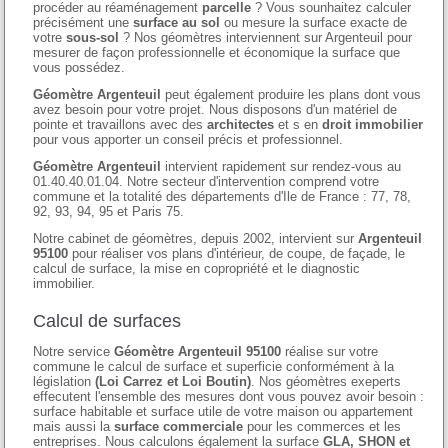
procéder au réaménagement
parcelle
? Vous sounhaitez calculer
précisément une
surface au sol
ou mesure la surface exacte de
votre
sous-sol
? Nos géomètres interviennent sur Argenteuil pour
mesurer de façon professionnelle et économique la surface que
vous possédez.
Géomètre Argenteuil
peut également produire les plans dont vous
avez besoin pour votre projet. Nous disposons d'un matériel de
pointe et travaillons avec des
architectes
et s en
droit immobilier
pour vous apporter un conseil précis et professionnel.
Géomètre Argenteuil
intervient rapidement sur rendez-vous au
01.40.40.01.04. Notre secteur d'intervention comprend votre
commune et la totalité des départements d'Ile de France : 77, 78,
92, 93, 94, 95 et Paris 75.
Notre cabinet de géomètres, depuis 2002, intervient sur
Argenteuil
95100
pour réaliser vos plans d'intérieur, de coupe, de façade, le
calcul de surface, la mise en copropriété et le diagnostic
immobilier.
Calcul de surfaces
Notre service
Géomètre Argenteuil 95100
réalise sur votre
commune le calcul de surface et superficie conformément à la
législation
(Loi Carrez et Loi Boutin)
. Nos géomètres exeperts
effecutent l'ensemble des mesures dont vous pouvez avoir besoin :
surface habitable et surface utile de votre maison ou appartement
mais aussi la
surface commerciale
pour les commerces et les
entreprises. Nous calculons également la surface
GLA, SHON et