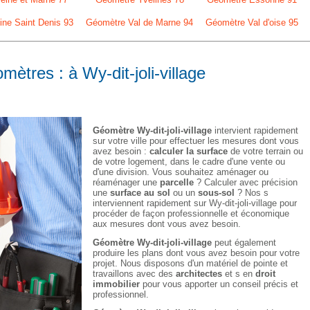
ne Saint Denis 93
Géomètre Val de Marne 94
Géomètre Val d'oise 95
mètres : à Wy-dit-joli-village
Géomètre Wy-dit-joli-village
intervient rapidement
sur votre ville pour effectuer les mesures dont vous
avez besoin :
calculer la surface
de votre terrain ou
de votre logement, dans le cadre d'une vente ou
d'une division. Vous souhaitez aménager ou
réaménager une
parcelle
? Calculer avec précision
une
surface au sol
ou un
sous-sol
? Nos s
interviennent rapidement sur Wy-dit-joli-village pour
procéder de façon professionnelle et économique
aux mesures dont vous avez besoin.
Géomètre Wy-dit-joli-village
peut également
produire les plans dont vous avez besoin pour votre
projet. Nous disposons d'un matériel de pointe et
travaillons avec des
architectes
et s en
droit
immobilier
pour vous apporter un conseil précis et
professionnel.