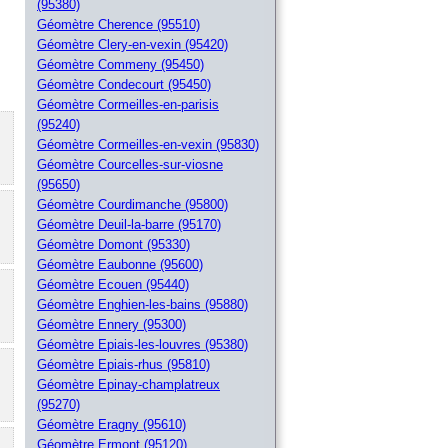
(95380)
Géomètre Cherence (95510)
Géomètre Clery-en-vexin (95420)
Géomètre Commeny (95450)
Géomètre Condecourt (95450)
Géomètre Cormeilles-en-parisis
(95240)
Géomètre Cormeilles-en-vexin (95830)
Géomètre Courcelles-sur-viosne
(95650)
Géomètre Courdimanche (95800)
Géomètre Deuil-la-barre (95170)
Géomètre Domont (95330)
Géomètre Eaubonne (95600)
Géomètre Ecouen (95440)
Géomètre Enghien-les-bains (95880)
Géomètre Ennery (95300)
Géomètre Epiais-les-louvres (95380)
Géomètre Epiais-rhus (95810)
Géomètre Epinay-champlatreux
(95270)
Géomètre Eragny (95610)
Géomètre Ermont (95120)