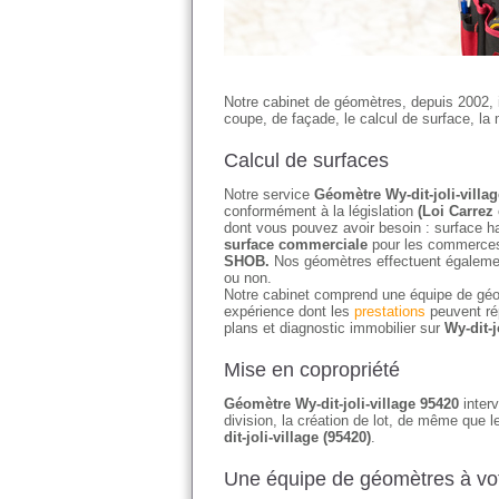
Notre cabinet de géomètres, depuis 2002, 
coupe, de façade, le calcul de surface, la 
Calcul de surfaces
Notre service
Géomètre Wy-dit-joli-villa
conformément à la législation
(Loi Carrez 
dont vous pouvez avoir besoin : surface ha
surface commerciale
pour les commerces 
SHOB.
Nos géomètres effectuent égaleme
ou non.
Notre cabinet comprend une équipe de géo
expérience dont les
prestations
peuvent ré
plans et diagnostic immobilier sur
Wy-dit-j
Mise en copropriété
Géomètre Wy-dit-joli-village 95420
interv
division, la création de lot, de même que 
dit-joli-village (95420)
.
Une équipe de géomètres à vot