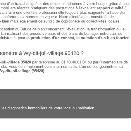
ntie d'un travail soigné et des solutions adaptées à votre budget grâce à une
obiliers réactifs pratiquant des prestations à l'excellent
rapport qualité /
isfaire une clientèle professionnelle toujours plus exigeante, à l'aide d'un
t conforme aux normes en vigueur. Notre clientèle est constituée de
de bien mais également de syndic de copropriété ou collectivités locales.
nception ou l'étude de plan concernant l'évaluation, la transformation ou le
n. En réalisant des procès verbaux et des plans de bornage, notre cabinet
inistratifs pour
la production d'un constat, la mutation d'un bien foncier
omètre à Wy-dit-joli-village 95420 ?
joli-village 95420
par téléphone au 01.40.40.01.04 ou par l'intermédiaire de
ndez-vous ou simplement consulter nos tarifs. L'un de nos géomètres se
Wy-dit-joli-village (95420)
i les diagnostics immobiliers de votre local ou habitation