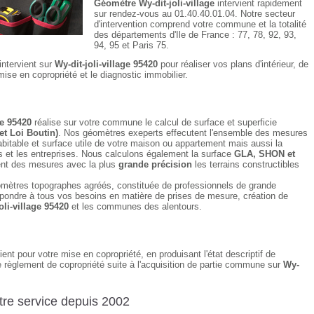
Géomètre Wy-dit-joli-village
intervient rapidement
sur rendez-vous au 01.40.40.01.04. Notre secteur
d'intervention comprend votre commune et la totalité
des départements d'Ile de France : 77, 78, 92, 93,
94, 95 et Paris 75.
intervient sur
Wy-dit-joli-village 95420
pour réaliser vos plans d'intérieur, de
mise en copropriété et le diagnostic immobilier.
ge 95420
réalise sur votre commune le calcul de surface et superficie
et Loi Boutin)
. Nos géomètres exeperts effecutent l'ensemble des mesures
bitable et surface utile de votre maison ou appartement mais aussi la
et les entreprises. Nous calculons également la surface
GLA, SHON et
nt des mesures avec la plus
grande précision
les terrains constructibles
mètres topographes agréés, constituée de professionnels de grande
pondre à tous vos besoins en matière de prises de mesure, création de
oli-village 95420
et les communes des alentours.
ient pour votre mise en copropriété, en produisant l'état descriptif de
le règlement de copropriété suite à l'acquisition de partie commune sur
Wy-
re service depuis 2002