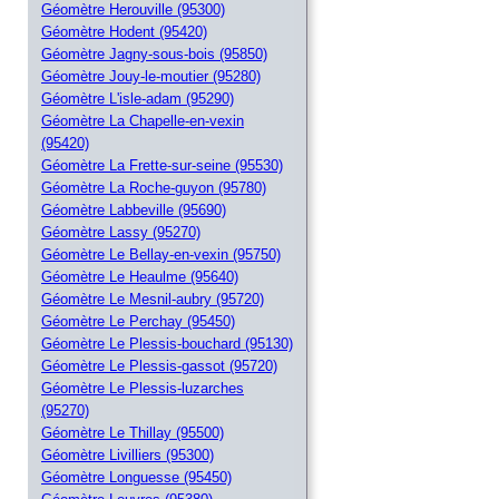
Géomètre Herouville (95300)
Géomètre Hodent (95420)
Géomètre Jagny-sous-bois (95850)
Géomètre Jouy-le-moutier (95280)
Géomètre L'isle-adam (95290)
Géomètre La Chapelle-en-vexin
(95420)
Géomètre La Frette-sur-seine (95530)
Géomètre La Roche-guyon (95780)
Géomètre Labbeville (95690)
Géomètre Lassy (95270)
Géomètre Le Bellay-en-vexin (95750)
Géomètre Le Heaulme (95640)
Géomètre Le Mesnil-aubry (95720)
Géomètre Le Perchay (95450)
Géomètre Le Plessis-bouchard (95130)
Géomètre Le Plessis-gassot (95720)
Géomètre Le Plessis-luzarches
(95270)
Géomètre Le Thillay (95500)
Géomètre Livilliers (95300)
Géomètre Longuesse (95450)