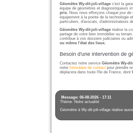
Géomètre Wy-dit-joli-village
c'est la gara
équipe de géomètres et diagnostiqueurs imm
prix.
Nous nous efforçons chaque jour de sat
équipement à la pointe de la technologie e
particuliers, d'avocats, d'administrateurs 
Géomètre Wy-dit-joli-village
réalise la co
partage de votre bien immobilier ou terrai
contribue à vos dossiers judiciaires ou adm
ou même l'état des lieux.
Besoin d'une intervention de gé
Contactez notre service
Géomètre Wy-dit-
notre
formulaire de contact
pour prendre re
déplacera dans toute l'Ile de France, dont
Message: 06-08-2026 - 17:11
Thème: Notre actualité
Géomètre à Wy-dit-joli-village réalise auss