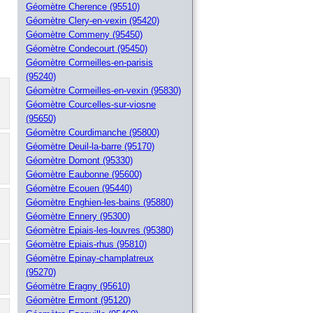
Géomètre Cherence (95510)
Géomètre Clery-en-vexin (95420)
Géomètre Commeny (95450)
Géomètre Condecourt (95450)
Géomètre Cormeilles-en-parisis
(95240)
Géomètre Cormeilles-en-vexin (95830)
Géomètre Courcelles-sur-viosne
(95650)
Géomètre Courdimanche (95800)
Géomètre Deuil-la-barre (95170)
Géomètre Domont (95330)
Géomètre Eaubonne (95600)
Géomètre Ecouen (95440)
Géomètre Enghien-les-bains (95880)
Géomètre Ennery (95300)
Géomètre Epiais-les-louvres (95380)
Géomètre Epiais-rhus (95810)
Géomètre Epinay-champlatreux
(95270)
Géomètre Eragny (95610)
Géomètre Ermont (95120)