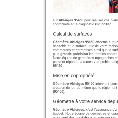
sur
Ableiges 95450
pour réaliser vos plans
copropriété et le diagnostic immobilier.
Calcul de surfaces
Géomètre Ableiges 95450
effectue sur vo
habitable et la surface utile de votre ma
commerces et entreprises ainsi que la su
plus
grande précision
les terrains constr
Notre équipe de géomètres topographes es
peuvent répondre à toutes vos problémati
95450
.
Mise en copropriété
Géomètre Ableiges 95450
intervient pour 
création de lot, de même que le règlement 
(95450)
.
Géomètre à votre service depu
Géomètre Ableiges
, c'est l'assurance d'
budget. Notre équipe de géomètres et diagn
proposent des prestations au meilleur
rapp