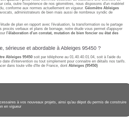
ur cela, outre l'expérience de nos géomètres, nous disposons d'un matériel
tendu, conforme aux normes actuellement en vigueur.
Géomètre Ableiges
, avocats, administrateurs de bien mais aussi de nombreux syndic de
étude de plan en rapport avec l'évaluation, la transformation ou le partage
des procès verbaux et plans de bornage, notre étude vous permet d'appuyer
pour
l'élaboration d'un constat, mutation de bien foncier ou état des
de, sérieuse et abordable à Ableiges 95450 ?
re Ableiges 95450
soit par téléphone au 01.40.40.01.04, soit à l'aide du
 date d'intervention ou tout simplement pour connaitre en détails nos tarifs.
er dans toute ville d'Ile de France, dont
Ableiges (95450)
essaires à vos nouveaux projets, ainsi qu'au dépot du permis de construire
ion en vigueur