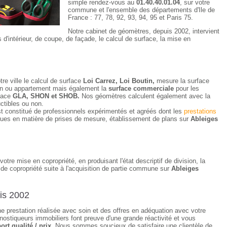
simple rendez-vous au
01.40.40.01.04
, sur votre
commune et l'ensemble des départements d'Ile de
France : 77, 78, 92, 93, 94, 95 et Paris 75.
Notre cabinet de géomètres, depuis 2002, intervient
 d'intérieur, de coupe, de façade, le calcul de surface, la mise en
tre ville le calcul de surface
Loi Carrez, Loi Boutin,
mesure la surface
ison ou appartement mais également la
surface commerciale
pour les
rface
GLA, SHON et SHOB.
Nos géomètres calculent également avec la
uctibles ou non.
t constitué de professionnels expérimentés et agréés dont les
prestations
ques en matière de prises de mesure, établissement de plans sur
Ableiges
votre mise en copropriété, en produisant l'état descriptif de division, la
de copropriété suite à l'acquisition de partie commune sur
Ableiges
is 2002
une prestation réalisée avec soin et des offres en adéquation avec votre
ostiqueurs immobiliers font preuve d'une grande réactivité et vous
ort qualité / prix.
Nous sommes soucieux de satisfaire une clientèle de