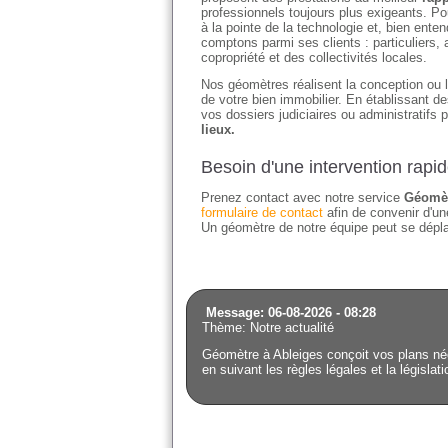
professionnels toujours plus exigeants. Po
à la pointe de la technologie et, bien en
comptons parmi ses clients : particuliers
copropriété et des collectivités locales.
Nos géomètres réalisent la conception ou l'
de votre bien immobilier. En établissant 
vos dossiers judiciaires ou administratifs 
lieux.
Besoin d'une intervention rapi
Prenez contact avec notre service
Géomèt
formulaire de contact
afin de convenir d'une
Un géomètre de notre équipe peut se déplac
Message: 06-08-2026 - 08:28
Thème: Notre actualité
Géomètre à Ableiges conçoit vos plans néc
en suivant les règles légales et la législat