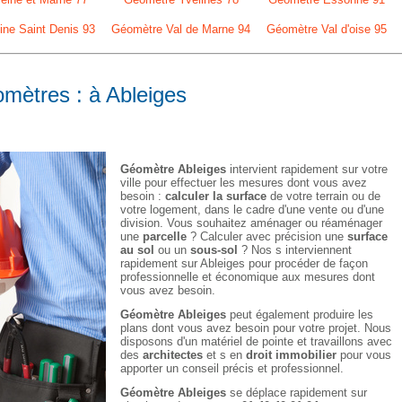
ne Saint Denis 93
Géomètre Val de Marne 94
Géomètre Val d'oise 95
omètres : à Ableiges
Géomètre Ableiges
intervient rapidement sur votre
ville pour effectuer les mesures dont vous avez
besoin :
calculer la surface
de votre terrain ou de
votre logement, dans le cadre d'une vente ou d'une
division. Vous souhaitez aménager ou réaménager
une
parcelle
? Calculer avec précision une
surface
au sol
ou un
sous-sol
? Nos s interviennent
rapidement sur Ableiges pour procéder de façon
professionnelle et économique aux mesures dont
vous avez besoin.
Géomètre Ableiges
peut également produire les
plans dont vous avez besoin pour votre projet. Nous
disposons d'un matériel de pointe et travaillons avec
des
architectes
et s en
droit immobilier
pour vous
apporter un conseil précis et professionnel.
Géomètre Ableiges
se déplace rapidement sur