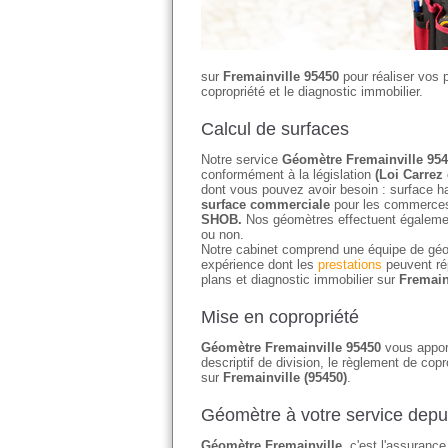
sur
Fremainville 95450
pour réaliser vos p
copropriété et le diagnostic immobilier.
Calcul de surfaces
Notre service
Géomètre Fremainville 95
conformément à la législation
(Loi Carrez 
dont vous pouvez avoir besoin : surface ha
surface commerciale
pour les commerces 
SHOB.
Nos géomètres effectuent égaleme
ou non.
Notre cabinet comprend une équipe de géo
expérience dont les
prestations
peuvent ré
plans et diagnostic immobilier sur
Fremain
Mise en copropriété
Géomètre Fremainville 95450
vous apport
descriptif de division, le règlement de copr
sur
Fremainville (95450)
.
Géomètre à votre service depu
Géomètre Fremainville
, c'est l'assuranc