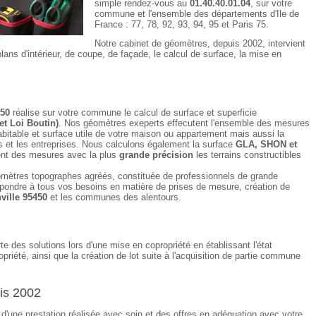
simple rendez-vous au
01.40.40.01.04
, sur votre
commune et l'ensemble des départements d'Ile de
France : 77, 78, 92, 93, 94, 95 et Paris 75.
Notre cabinet de géomètres, depuis 2002, intervient
lans d'intérieur, de coupe, de façade, le calcul de surface, la mise en
450
réalise sur votre commune le calcul de surface et superficie
et Loi Boutin)
. Nos géomètres exeperts effecutent l'ensemble des mesures
bitable et surface utile de votre maison ou appartement mais aussi la
et les entreprises. Nous calculons également la surface
GLA, SHON et
nt des mesures avec la plus
grande précision
les terrains constructibles
mètres topographes agréés, constituée de professionnels de grande
pondre à tous vos besoins en matière de prises de mesure, création de
ville 95450
et les communes des alentours.
e des solutions lors d'une mise en copropriété en établissant l'état
opriété, ainsi que la création de lot suite à l'acquisition de partie commune
is 2002
e d'une prestation réalisée avec soin et des offres en adéquation avec votre