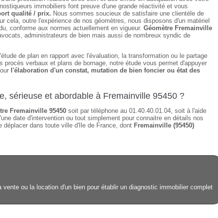
ostiqueurs immobiliers font preuve d'une grande réactivité et vous
ort qualité / prix.
Nous sommes soucieux de satisfaire une clientèle de
ur cela, outre l'expérience de nos géomètres, nous disposons d'un matériel
tendu, conforme aux normes actuellement en vigueur.
Géomètre Fremainville
, avocats, administrateurs de bien mais aussi de nombreux syndic de
étude de plan en rapport avec l'évaluation, la transformation ou le partage
des procès verbaux et plans de bornage, notre étude vous permet d'appuyer
pour
l'élaboration d'un constat, mutation de bien foncier ou état des
de, sérieuse et abordable à Fremainville 95450 ?
re Fremainville 95450
soit par téléphone au 01.40.40.01.04, soit à l'aide
'une date d'intervention ou tout simplement pour connaitre en détails nos
 déplacer dans toute ville d'Ile de France, dont
Fremainville (95450)
 vente ou la location d'un bien pour établir un diagnostic immobilier complet