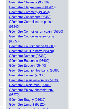
Géomètre Cherence (95510)
Géomètre Clery-en-vexin (95420)
Géomètre Commeny (95450)
Géomètre Condecourt (95450)
Géomètre Cormeilles-en-parisis
(95240)
Géomètre Cormeilles-en-vexin (95830)
Géomètre Courcelles-sur-viosne
(95650)
Géomètre Courdimanche (95800)
Géomètre Deuil-la-barre (95170)
Géomètre Domont (95330)
Géomètre Eaubonne (95600)
Géomètre Ecouen (95440)
Géomètre Enghien-les-bains (95880)
Géomètre Ennery (95300)
Géomètre Epiais-les-louvres (95380)
Géomètre Epiais-rhus (95810)
Géomètre Epinay-champlatreux
(95270)
Géomètre Eragny (95610)
Géomètre Ermont (95120)