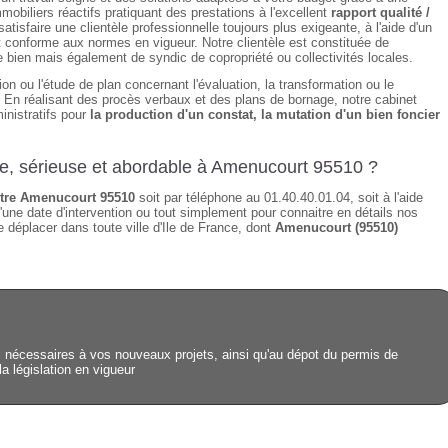
obiliers réactifs pratiquant des prestations à l'excellent
rapport qualité /
isfaire une clientèle professionnelle toujours plus exigeante, à l'aide d'un
t conforme aux normes en vigueur. Notre clientèle est constituée de
de bien mais également de syndic de copropriété ou collectivités locales.
on ou l'étude de plan concernant l'évaluation, la transformation ou le
n. En réalisant des procès verbaux et des plans de bornage, notre cabinet
inistratifs pour
la production d'un constat, la mutation d'un bien foncier
de, sérieuse et abordable à Amenucourt 95510 ?
re Amenucourt 95510
soit par téléphone au 01.40.40.01.04, soit à l'aide
'une date d'intervention ou tout simplement pour connaitre en détails nos
 déplacer dans toute ville d'Ile de France, dont
Amenucourt (95510)
nécessaires à vos nouveaux projets, ainsi qu'au dépot du permis de
la législation en vigueur