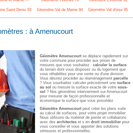
ne Saint Denis 93
Géomètre Val de Marne 94
Géomètre Val d'oise 95
éomètres : à Amenucourt
Géomètre Amenucourt
se déplace rapidement sur
votre commune pour procéder aux prises de
mesures que vous souhaitez :
calculer la surface
du terrain dont vous disposez ou du logement que
vous réhabilitez pour une vente ou d'une division.
Vous désirez procéder au réaménagement
parcelle
? Vous sounhaitez calculer précisément une
surface
au sol
ou mesure la surface exacte de votre
sous-
sol
? Nos géomètres interviennent sur Amenucourt
pour mesurer de façon professionnelle et
économique la surface que vous possédez.
Géomètre Amenucourt
peut créer les plans suite
au calcul de surfaces, pour votre projet immobilier.
Nous utilisons du matériel de pointe et collabarons
avec des
architectes
et s en
droit immobilier
pour
vous conseiller et vous apporter des solutions
sérieuses et professionnelles.