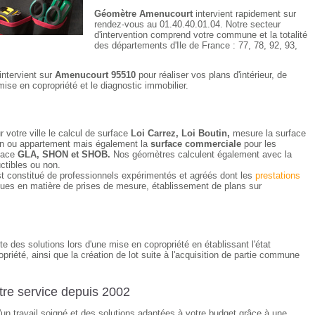
Géomètre Amenucourt
intervient rapidement sur
rendez-vous au 01.40.40.01.04. Notre secteur
d'intervention comprend votre commune et la totalité
des départements d'Ile de France : 77, 78, 92, 93,
intervient sur
Amenucourt 95510
pour réaliser vos plans d'intérieur, de
mise en copropriété et le diagnostic immobilier.
 votre ville le calcul de surface
Loi Carrez, Loi Boutin,
mesure la surface
ison ou appartement mais également la
surface commerciale
pour les
rface
GLA, SHON et SHOB.
Nos géomètres calculent également avec la
uctibles ou non.
t constitué de professionnels expérimentés et agréés dont les
prestations
ues en matière de prises de mesure, établissement de plans sur
e des solutions lors d'une mise en copropriété en établissant l'état
opriété, ainsi que la création de lot suite à l'acquisition de partie commune
re service depuis 2002
d'un travail soigné et des solutions adaptées à votre budget grâce à une