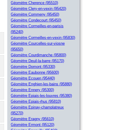
Géomètre Cherence (95510)
Géomètre Clery-en-vexin (95420)
Géomètre Commeny (95450)
Géomètre Condecourt (95450)
Géomètre Cormeilles-en-parisis
(95240)
Géomètre Cormeilles-en-vexin (95830)
Géomètre Courcelles-sur-viosne
(95650)
Géomètre Courdimanche (95800)
Géomètre Deuil-la-barre (95170)
Géomètre Domont (95330)
Géomètre Eaubonne (95600)
Géomètre Ecouen (95440)
Géomètre Enghien-les-bains (95880)
Géomètre Ennery (95300)
Géomètre Epiais-les-louvres (95380)
Géomètre Epiais-rhus (95810)
Géomètre Epinay-champlatreux
(95270)
Géomètre Eragny (95610)
Géomètre Ermont (95120)