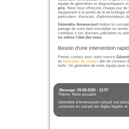
équipe de géomètres et diagnostiqueurs imm
prix.
Nous nous efforçons chaque jour de sat
équipement à la pointe de la technologie e
particuliers, d'avocats, d'administrateurs 
Géomètre Amenucourt
réalise la concepti
partage de votre bien immobilier ou terrai
contribue à vos dossiers judiciaires ou adm
ou même l'état des lieux.
Besoin d'une intervention rapi
Prenez contact avec notre service
Géomèt
du
formulaire de contact
afin de convenir d
tarifs. Un géomètre de notre équipe peut se
Message: 09-08-2026 - 12:57
Thème: Notre actualité
Géomètre à Amenucourt conçoit vos plans 
construire en suivant les règles légales et 