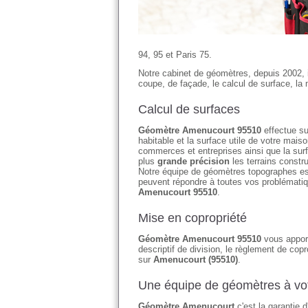
94, 95 et Paris 75.
Notre cabinet de géomètres, depuis 2002, 
coupe, de façade, le calcul de surface, la 
Calcul de surfaces
Géomètre Amenucourt 95510
effectue sur
habitable et la surface utile de votre ma
commerces et entreprises ainsi que la su
plus
grande précision
les terrains constr
Notre équipe de géomètres topographes es
peuvent répondre à toutes vos problématiq
Amenucourt 95510
.
Mise en copropriété
Géomètre Amenucourt 95510
vous apport
descriptif de division, le règlement de copr
sur
Amenucourt (95510)
.
Une équipe de géomètres à vot
Géomètre Amenucourt
c'est la garantie 