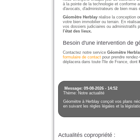
à la pointe de la technologie et conforme a
d'avocats, d'administrateurs de bien mais 
Géomètre Herblay
réalise la conception ou
votre bien immobilier ou terrain. En réali
vos dossiers judiciaires ou administratifs 
l'état des lieux.
Besoin d'une intervention de 
Contactez notre service
Géomètre Herbla
formulaire de contact
pour prendre rendez-
déplacera dans toute l'Ile de France, dont
Message: 09-08-2026 - 14:52
Thème: Notre actualité
Géomètre à Herblay conçoit vos plans néce
en suivant les règles légales et la législat
Actualités copropriété :