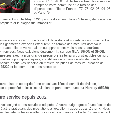
vous au 01.40.40.01.04. Notre secteur d'intervention
comprend votre commune et la totalité des
départements d'Ile de France : 77, 78, 92, 93, 94, 95
et Paris 75.
intervient sur
Herblay 95220
pour réaliser vos plans d'intérieur, de coupe, de
ropriété et le diagnostic immobilier.
alise sur votre commune le calcul de surface et superficie conformément à
Nos géomètres exeperts effecutent l'ensemble des mesures dont vous
 surface utile de votre maison ou appartement mais aussi la
surface
ntreprises. Nous calculons également la surface
GLA, SHON et SHOB.
mesures avec la plus
grande précision
les terrains constructibles ou non.
mètres topographes agréés, constituée de professionnels de grande
pondre à tous vos besoins en matière de prises de mesure, création de
 95220
et les communes des alentours.
otre mise en copropriété, en produisant l'état descriptif de division, la
de copropriété suite à l'acquisition de partie commune sur
Herblay (95220)
.
re service depuis 2002
travail soigné et des solutions adaptées à votre budget grâce à une équipe de
éactifs pratiquant des prestations à l'excellent
rapport qualité / prix.
Nous
e clientèle professionnelle toujours plus exigeante, à l'aide d'un équipement