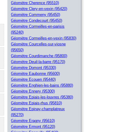
Géomètre Cherence (95510)
Géomètre Clery-en-vexin (95420)
Géomètre Commeny (95450)
Géomètre Condecourt (95450)
Géomètre Cormeilles-en-parisis
(95240)
Géomètre Cormeilles-en-vexin (95830)
Géomètre Courcelles-sur-viosne
(95650)
Géomètre Courdimanche (95800)
Géomètre Deuil-la-barre (95170)
Géomètre Domont (95330)
Géomètre Eaubonne (95600)
Géomètre Ecouen (95440)
Géomètre Enghien-les-bains (95880)
Géomètre Ennery (95300)
Géomètre Epiais-les-louvres (95380)
Géomètre Epiais-rhus (95810)
Géomètre Epinay-champlatreux
(95270)
Géomètre Eragny (95610)
Géomètre Ermont (95120)