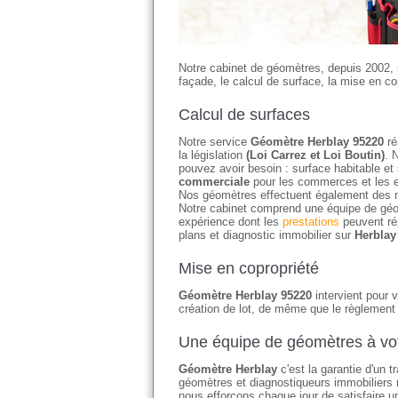
Notre cabinet de géomètres, depuis 2002, 
façade, le calcul de surface, la mise en cop
Calcul de surfaces
Notre service
Géomètre Herblay 95220
ré
la législation
(Loi Carrez et Loi Boutin)
. 
pouvez avoir besoin : surface habitable et
commerciale
pour les commerces et les e
Nos géomètres effectuent également des 
Notre cabinet comprend une équipe de géo
expérience dont les
prestations
peuvent ré
plans et diagnostic immobilier sur
Herblay
Mise en copropriété
Géomètre Herblay 95220
intervient pour v
création de lot, de même que le règlement 
Une équipe de géomètres à vot
Géomètre Herblay
c'est la garantie d'un 
géomètres et diagnostiqueurs immobiliers r
nous efforçons chaque jour de satisfaire un