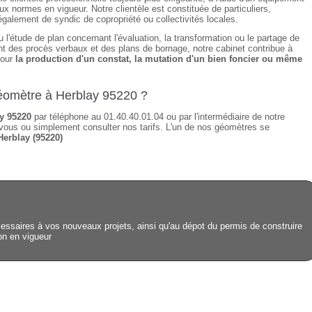
ux normes en vigueur. Notre clientèle est constituée de particuliers,
également de syndic de copropriété ou collectivités locales.
 l'étude de plan concernant l'évaluation, la transformation ou le partage de
sant des procès verbaux et des plans de bornage, notre cabinet contribue à
pour
la production d'un constat, la mutation d'un bien foncier ou même
géomètre à Herblay 95220 ?
y 95220
par téléphone au 01.40.40.01.04 ou par l'intermédiaire de notre
vous ou simplement consulter nos tarifs. L'un de nos géomètres se
Herblay (95220)
ssaires à vos nouveaux projets, ainsi qu'au dépot du permis de construire
ion en vigueur