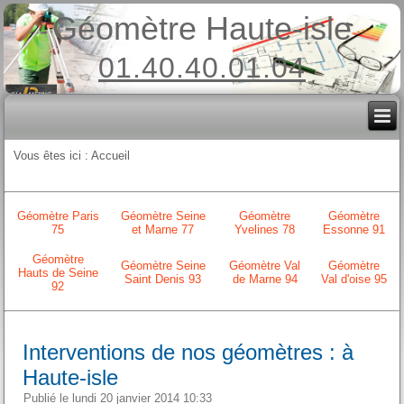
Géomètre Haute-isle
01.40.40.01.04
Vous êtes ici :
Accueil
Géomètre Paris
Géomètre Seine
Géomètre
Géomètre
75
et Marne 77
Yvelines 78
Essonne 91
Géomètre
Géomètre Seine
Géomètre Val
Géomètre
Hauts de Seine
Saint Denis 93
de Marne 94
Val d'oise 95
92
Interventions de nos géomètres : à
Haute-isle
Publié le lundi 20 janvier 2014 10:33