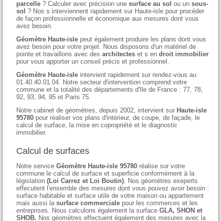
parcelle
? Calculer avec précision une
surface au sol
ou un
sous-
sol
? Nos s interviennent rapidement sur Haute-isle pour procéder
de façon professionnelle et économique aux mesures dont vous
avez besoin.
Géomètre Haute-isle
peut également produire les plans dont vous
avez besoin pour votre projet. Nous disposons d'un matériel de
pointe et travaillons avec des
architectes
et s en
droit immobilier
pour vous apporter un conseil précis et professionnel.
Géomètre Haute-isle
intervient rapidement sur rendez-vous au
01.40.40.01.04. Notre secteur d'intervention comprend votre
commune et la totalité des départements d'Ile de France : 77, 78,
92, 93, 94, 95 et Paris 75.
Notre cabinet de géomètres, depuis 2002, intervient sur
Haute-isle
95780
pour réaliser vos plans d'intérieur, de coupe, de façade, le
calcul de surface, la mise en copropriété et le diagnostic
immobilier.
Calcul de surfaces
Notre service
Géomètre Haute-isle 95780
réalise sur votre
commune le calcul de surface et superficie conformément à la
législation
(Loi Carrez et Loi Boutin)
. Nos géomètres exeperts
effecutent l'ensemble des mesures dont vous pouvez avoir besoin :
surface habitable et surface utile de votre maison ou appartement
mais aussi la
surface commerciale
pour les commerces et les
entreprises. Nous calculons également la surface
GLA, SHON et
SHOB.
Nos géomètres effectuent également des mesures avec la