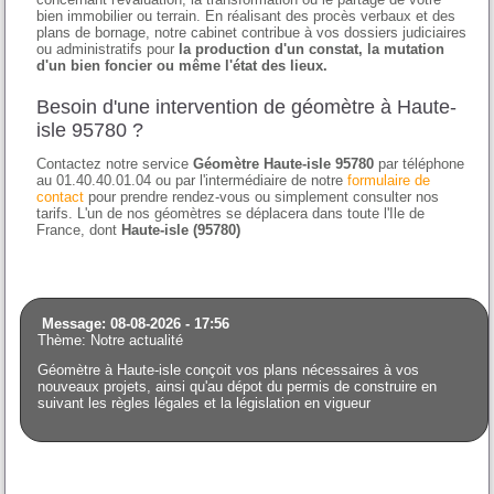
bien immobilier ou terrain. En réalisant des procès verbaux et des
plans de bornage, notre cabinet contribue à vos dossiers judiciaires
ou administratifs pour
la production d'un constat, la mutation
d'un bien foncier ou même l'état des lieux.
Besoin d'une intervention de géomètre à Haute-
isle 95780 ?
Contactez notre service
Géomètre Haute-isle 95780
par téléphone
au 01.40.40.01.04 ou par l'intermédiaire de notre
formulaire de
contact
pour prendre rendez-vous ou simplement consulter nos
tarifs. L'un de nos géomètres se déplacera dans toute l'Ile de
France, dont
Haute-isle (95780)
Message: 08-08-2026 - 17:56
Thème: Notre actualité
Géomètre à Haute-isle conçoit vos plans nécessaires à vos
nouveaux projets, ainsi qu'au dépot du permis de construire en
suivant les règles légales et la législation en vigueur