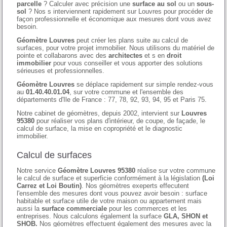
parcelle
? Calculer avec précision une
surface au sol
ou un
sous-
sol
? Nos s interviennent rapidement sur Louvres pour procéder de
façon professionnelle et économique aux mesures dont vous avez
besoin.
Géomètre Louvres
peut créer les plans suite au calcul de
surfaces, pour votre projet immobilier. Nous utilisons du matériel de
pointe et collabarons avec des
architectes
et s en
droit
immobilier
pour vous conseiller et vous apporter des solutions
sérieuses et professionnelles.
Géomètre Louvres
se déplace rapidement sur simple rendez-vous
au
01.40.40.01.04
, sur votre commune et l'ensemble des
départements d'Ile de France : 77, 78, 92, 93, 94, 95 et Paris 75.
Notre cabinet de géomètres, depuis 2002, intervient sur
Louvres
95380
pour réaliser vos plans d'intérieur, de coupe, de façade, le
calcul de surface, la mise en copropriété et le diagnostic
immobilier.
Calcul de surfaces
Notre service
Géomètre Louvres 95380
réalise sur votre commune
le calcul de surface et superficie conformément à la législation
(Loi
Carrez et Loi Boutin)
. Nos géomètres exeperts effecutent
l'ensemble des mesures dont vous pouvez avoir besoin : surface
habitable et surface utile de votre maison ou appartement mais
aussi la
surface commerciale
pour les commerces et les
entreprises. Nous calculons également la surface
GLA, SHON et
SHOB.
Nos géomètres effectuent également des mesures avec la