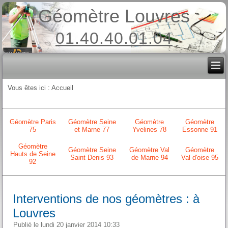
Géomètre Louvres
01.40.40.01.04
Vous êtes ici :
Accueil
Géomètre Paris
Géomètre Seine
Géomètre
Géomètre
75
et Marne 77
Yvelines 78
Essonne 91
Géomètre
Géomètre Seine
Géomètre Val
Géomètre
Hauts de Seine
Saint Denis 93
de Marne 94
Val d'oise 95
92
Interventions de nos géomètres : à
Louvres
Publié le lundi 20 janvier 2014 10:33