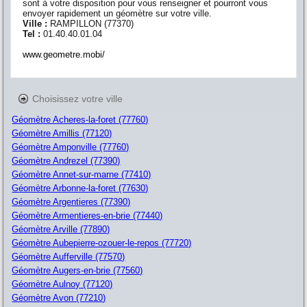
sont à votre disposition pour vous renseigner et pourront vous
envoyer rapidement un géomètre sur votre ville.
Ville :
RAMPILLON
(
77370
)
Tel :
01.40.40.01.04
www.geometre.mobi/
Choisissez votre ville
Géomètre Acheres-la-foret (77760)
Géomètre Amillis (77120)
Géomètre Amponville (77760)
Géomètre Andrezel (77390)
Géomètre Annet-sur-marne (77410)
Géomètre Arbonne-la-foret (77630)
Géomètre Argentieres (77390)
Géomètre Armentieres-en-brie (77440)
Géomètre Arville (77890)
Géomètre Aubepierre-ozouer-le-repos (77720)
Géomètre Aufferville (77570)
Géomètre Augers-en-brie (77560)
Géomètre Aulnoy (77120)
Géomètre Avon (77210)