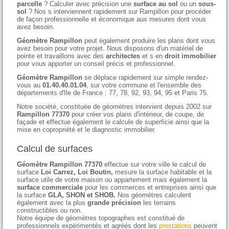
parcelle
? Calculer avec précision une
surface au sol
ou un
sous-
sol
? Nos s interviennent rapidement sur Rampillon pour procéder
de façon professionnelle et économique aux mesures dont vous
avez besoin.
Géomètre Rampillon
peut également produire les plans dont vous
avez besoin pour votre projet. Nous disposons d'un matériel de
pointe et travaillons avec des
architectes
et s en
droit immobilier
pour vous apporter un conseil précis et professionnel.
Géomètre Rampillon
se déplace rapidement sur simple rendez-
vous au
01.40.40.01.04
, sur votre commune et l'ensemble des
départements d'Ile de France : 77, 78, 92, 93, 94, 95 et Paris 75.
Notre société, constituée de géomètres intervient depuis 2002 sur
Rampillon 77370
pour créer vos plans d'intérieur, de coupe, de
façade et effectue également le calcule de superficie ainsi que la
mise en copropriété et le diagnostic immobilier.
Calcul de surfaces
Géomètre Rampillon 77370
effectue sur votre ville le calcul de
surface
Loi Carrez, Loi Boutin,
mesure la surface habitable et la
surface utile de votre maison ou appartement mais également la
surface commerciale
pour les commerces et entreprises ainsi que
la surface
GLA, SHON et SHOB.
Nos géomètres calculent
également avec la plus
grande précision
les terrains
constructibles ou non.
Notre équipe de géomètres topographes est constitué de
professionnels expérimentés et agréés dont les
prestations
peuvent